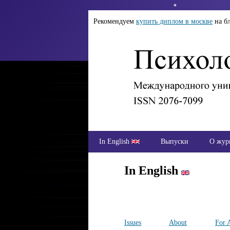
Рекомендуем
купить диплом в москве
на б
In English
Выпуски
О жур
In English
Issues
About
For 