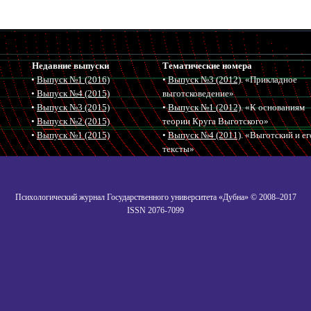
Недавние выпуски
Тематические номера
•
Выпуск №1 (2016)
•
Выпуск №3 (2012)
. «Прикладное
•
Выпуск №4 (2015)
выготсковедение»
•
Выпуск №3 (2015)
•
Выпуск №1 (2012)
. «К основаниям
•
Выпуск №2 (2015)
теории Круга Выготского»
•
Выпуск №1 (2015)
•
Выпуск №4 (2011)
. «Выготский и ег
тексты»
Психологический журнал Государственного университета «Дубна» © 2008–2017
ISSN 2076-7099