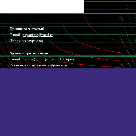
Принимаем статьи!
E-mail:
psyanima@mail.ru
(Редакция журнала)
Администратор сайта
о
E-mail:
valerie@midgence.ru
(Валерия)
Разработка сайтов — midgence.ru