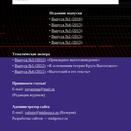
Недавние выпуски
•
Выпуск №1 (2016)
•
Выпуск №4 (2015)
•
Выпуск №3 (2015)
•
Выпуск №2 (2015)
•
Выпуск №1 (2015)
Тематические номера
•
Выпуск №3 (2012)
. «Прикладное выготсковедение»
•
Выпуск №1 (2012)
. «К основаниям теории Круга Выготского»
•
Выпуск №4 (2011)
. «Выготский и его тексты»
Принимаем статьи!
E-mail:
psyanima@mail.ru
(Редакция журнала)
Администратор сайта
E-mail:
valerie@midgence.ru
(Валерия)
Разработка сайтов — midgence.ru