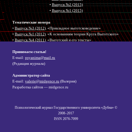
•
Выпуск №2 (2015)
•
Выпуск №1 (2015)
Тематические номера
•
Выпуск №3 (2012)
. «Прикладное выготсковедение»
•
Выпуск №1 (2012)
. «К основаниям теории Круга Выготского»
•
Выпуск №4 (2011)
. «Выготский и его тексты»
Принимаем статьи!
E-mail:
psyanima@mail.ru
(Редакция журнала)
Администратор сайта
E-mail:
valerie@midgence.ru
(Валерия)
Разработка сайтов — midgence.ru
Психологический журнал Государственного университета «Дубна» ©
2008–2017
ISSN 2076-7099