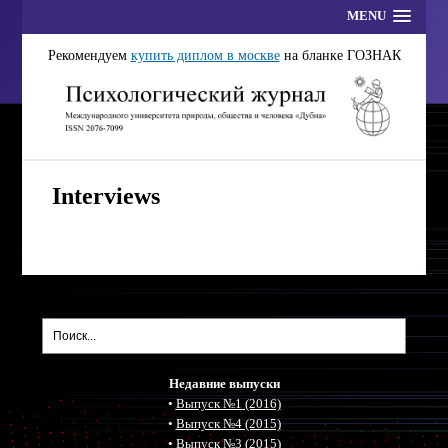
MENU
Рекомендуем
купить диплом в москве
на бланке ГОЗНАК
Interviews
Недавние выпуски
•
Выпуск №1 (2016)
•
Выпуск №4 (2015)
•
Выпуск №3 (2015)