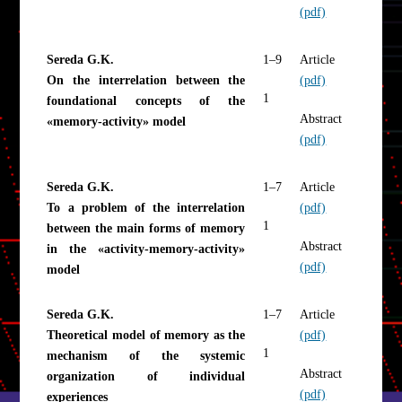
(pdf)
Sereda G.K.
1–9
Article
On the interrelation between the
(pdf)
1
foundational concepts of the
Abstract
«memory-activity» model
(pdf)
Sereda G.K.
1–7
Article
To a problem of the interrelation
(pdf)
1
between the main forms of memory
Abstract
in the «activity-memory-activity»
(pdf)
model
Sereda G.K.
1–7
Article
Theoretical model of memory as the
(pdf)
1
mechanism of the systemic
Abstract
organization of individual
(pdf)
experiences