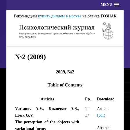
MENU
Рекомендуем
купить диплом в москве
на бланке ГОЗНАК
№2 (2009)
2009, №2
Table of Contents
Articles
Pp.
Download
Vartanov A.V., Kuznetsov A.S.,
1–
Article
Losik G.V.
17
(pdf)
The perception of the objects with
Abstract
variational forms