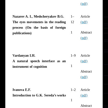
(pdf)
Nazarov A. I., Meshcheryakov B.G.
1–
Article
The eyes movements in the reading
12
(pdf)
process (On the basis of foreign
1
Abstract
publications)
(pdf)
Vardanyan I.H.
1–9
Article
A natural speech interface as an
(pdf)
1
instrument of cognition
Abstract
(pdf)
Ivanova E.F.
1–2
Article
Introduction to G.K. Sereda’s works
(pdf)
1
Abstract