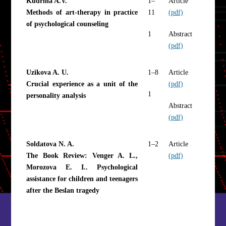
Kudrina A.V.
1–
Article
Methods of art-therapy in practice
11
(pdf)
of psychological counseling
1
Abstract
(pdf)
Uzikova A. U.
1–8
Article
Crucial experience as a unit of the
(pdf)
1
personality analysis
Abstract
(pdf)
Soldatova N. A.
1–2
Article
The Book Review: Venger A. L.,
(pdf)
Morozova E. I.. Psychological
assistance for children and teenagers
after the Beslan tragedy