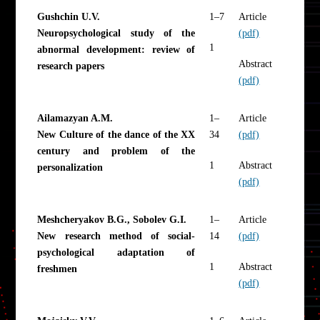
Gushchin U.V.
1–7
Article
Neuropsychological study of the
(pdf)
1
abnormal development: review of
Abstract
research papers
(pdf)
Ailamazyan A.M.
1–
Article
New Culture of the dance of the XX
34
(pdf)
century and problem of the
1
Abstract
personalization
(pdf)
Meshcheryakov B.G., Sobolev G.I.
1–
Article
New research method of social-
14
(pdf)
psychological adaptation of
1
Abstract
freshmen
(pdf)