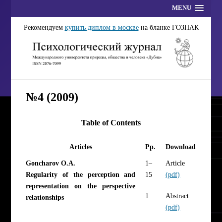
MENU
Рекомендуем
купить диплом в москве
на бланке ГОЗНАК
№4 (2009)
Table of Contents
Articles
Pp.
Download
Goncharov O.A.
1–
Article
Regularity of the perception and
15
(pdf)
representation on the perspective
1
Abstract
relationships
(pdf)