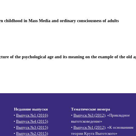
n childhood in Mass Media and ordinary consciousness of adults
cture of the psychological age and its meaning on the example of the old a
Недавние выпуски
Тематические номера
•
Выпуск №1 (2016)
•
Выпуск №3 (2012)
. «Прикладное
•
Выпуск №4 (2015)
выготсковедение»
•
Выпуск №3 (2015)
•
Выпуск №1 (2012)
. «К основаниям
•
Выпуск №2 (2015)
теории Круга Выготского»