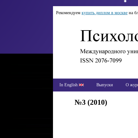
Рекомендуем
купить диплом в москве
на б
In English
Выпуски
О жур
№3 (2010)