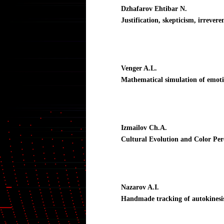
Dzhafarov Ehtibar N.
Justification, skepticism, irrevere
Venger A.L.
Mathematical simulation of emotio
Izmailov Ch.A.
Cultural Evolution and Color Per
Nazarov A.I.
Handmade tracking of autokinesi