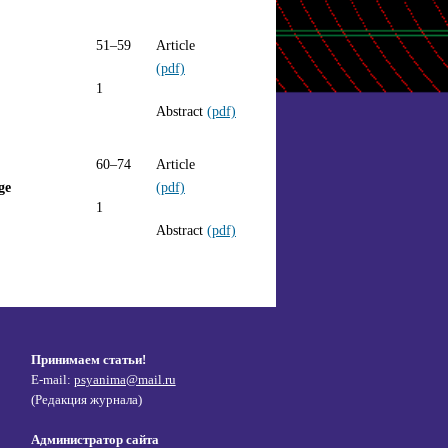
51–59
Article
(pdf)
1
Abstract
(pdf)
60–74
Article
ge
(pdf)
1
Abstract
(pdf)
Принимаем статьи!
E-mail:
psyanima@mail.ru
(Редакция журнала)
Администратор сайта