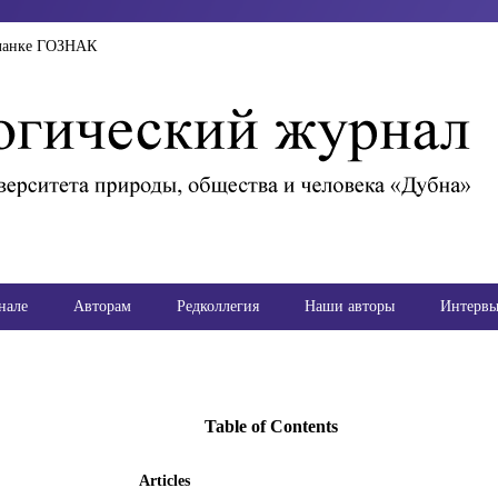
ланке ГОЗНАК
нале
Авторам
Редколлегия
Наши авторы
Интерв
Table of Contents
Articles