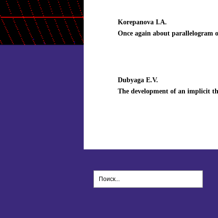
Korepanova I.A.
Once again about parallelogram 
Dubyaga E.V.
The development of an implicit t