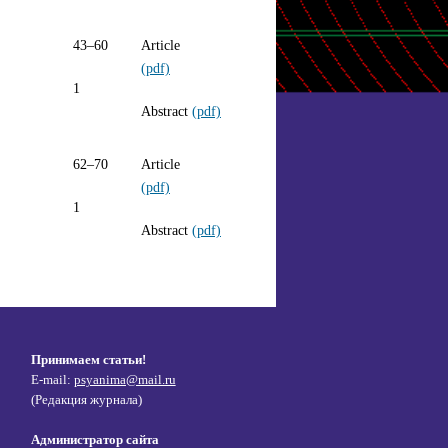
43–60
Article
(pdf)
1
Abstract
(pdf)
62–70
Article
(pdf)
1
Abstract
(pdf)
Принимаем статьи!
E-mail:
psyanima@mail.ru
(Редакция журнала)
Администратор сайта