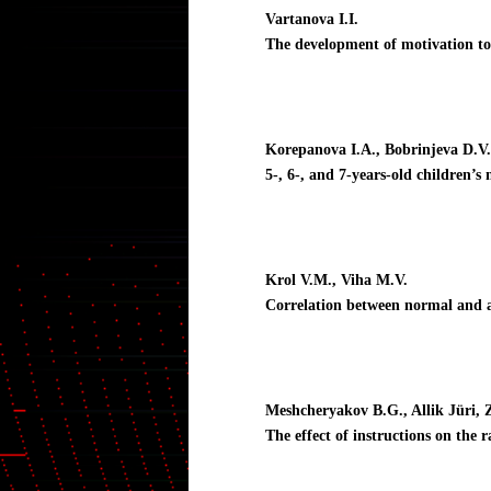
Vartanova I.I.
The development of motivation to 
Korepanova I.A., Bobrinjeva D.V.
5-, 6-, and 7-years-old children’s
Krol V.M., Viha M.V.
Correlation between normal and ab
Meshcheryakov B.G., Allik Jüri, Z
The effect of instructions on the 