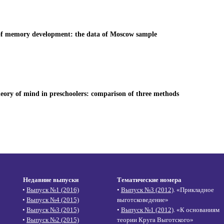
of memory development: the data of Moscow sample
heory of mind in preschoolers: comparison of three methods
Недавние выпуски
Тематические номера
•
Выпуск №1 (2016)
•
Выпуск №3 (2012)
. «Прикладное
•
Выпуск №4 (2015)
выготсковедение»
•
Выпуск №3 (2015)
•
Выпуск №1 (2012)
. «К основаниям
•
Выпуск №2 (2015)
теории Круга Выготского»