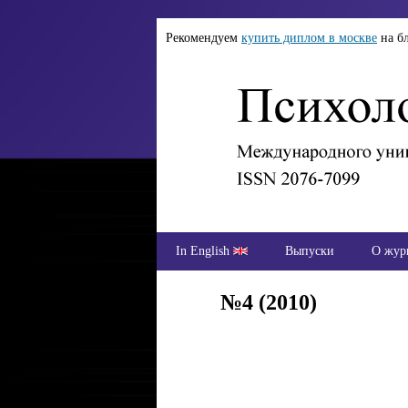
Рекомендуем
купить диплом в москве
на б
In English
Выпуски
О жур
№4 (2010)