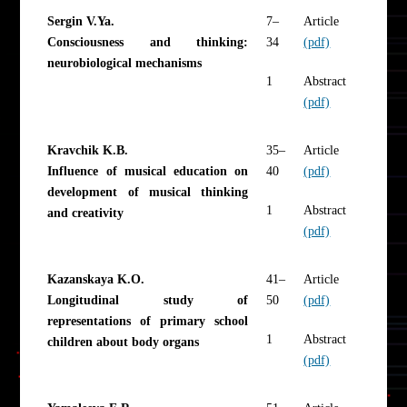
Sergin V.Ya.
7–
Article
Consciousness and thinking:
34
(pdf)
neurobiological mechanisms
1
Abstract
(pdf)
Kravchik K.B.
35–
Article
Influence of musical education on
40
(pdf)
development of musical thinking
1
Abstract
and creativity
(pdf)
Kazanskaya K.O.
41–
Article
Longitudinal study of
50
(pdf)
representations of primary school
1
Abstract
children about body organs
(pdf)