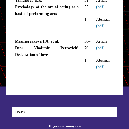
Yamaleeva E.R.
51–
Article
Psychology of the art of acting as a
55
(pdf)
basis of performing arts
1
Abstract
(pdf)
Mescheryakova I.A. et al.
56–
Article
Dear Vladimir Petrovich!
76
(pdf)
Declaration of love
1
Abstract
(pdf)
Недавние выпуски