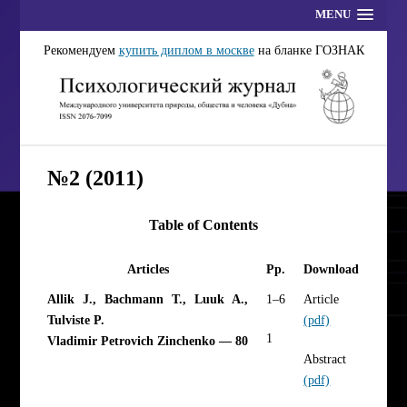
MENU
Рекомендуем
купить диплом в москве
на бланке ГОЗНАК
№2 (2011)
Table of Contents
Articles
Pp.
Download
Allik J., Bachmann T., Luuk A.,
1–6
Article
Tulviste P.
(pdf)
1
Vladimir Petrovich Zinchenko — 80
Abstract
(pdf)