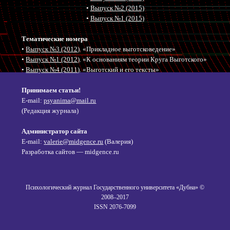
•
Выпуск №2 (2015)
•
Выпуск №1 (2015)
Тематические номера
•
Выпуск №3 (2012)
. «Прикладное выготсковедение»
•
Выпуск №1 (2012)
. «К основаниям теории Круга Выготского»
•
Выпуск №4 (2011)
. «Выготский и его тексты»
Принимаем статьи!
E-mail:
psyanima@mail.ru
(Редакция журнала)
Администратор сайта
E-mail:
valerie@midgence.ru
(Валерия)
Разработка сайтов — midgence.ru
Психологический журнал Государственного университета «Дубна» ©
2008–2017
ISSN 2076-7099