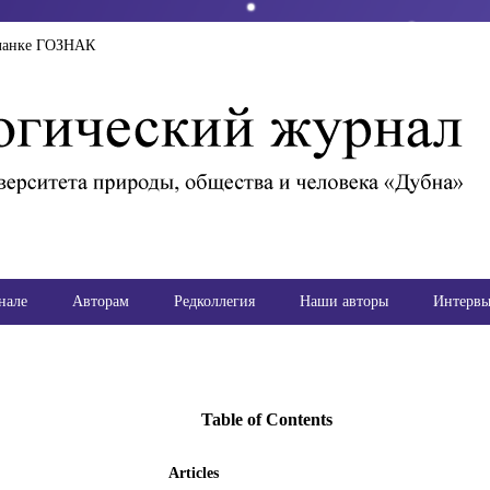
ланке ГОЗНАК
нале
Авторам
Редколлегия
Наши авторы
Интерв
Table of Contents
Articles