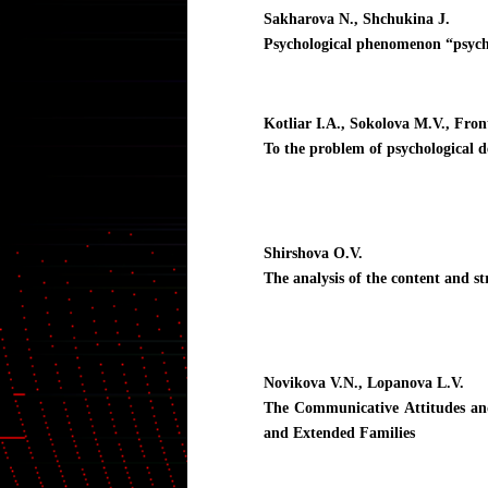
Sakharova N., Shchukina J.
Psychological phenomenon “psycho
Kotliar I.A., Sokolova M.V., Fron
To the problem of psychological d
Shirshova O.V.
The analysis of the content and s
Novikova V.N., Lopanova L.V.
The Communicative Attitudes and
and Extended Families