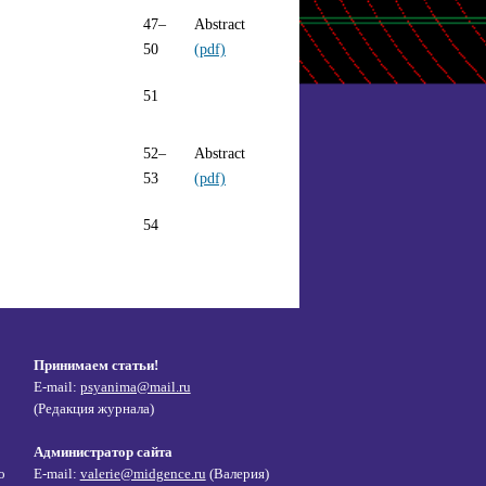
47–
Abstract
50
(pdf)
51
52–
Abstract
53
(pdf)
54
Принимаем статьи!
E-mail:
psyanima@mail.ru
(Редакция журнала)
Администратор сайта
о
E-mail:
valerie@midgence.ru
(Валерия)