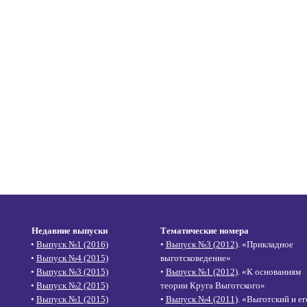
Недавние выпуски
Тематические номера
•
Выпуск №1 (2016)
•
Выпуск №3 (2012)
. «Прикладное
•
Выпуск №4 (2015)
выготсковедение»
•
Выпуск №3 (2015)
•
Выпуск №1 (2012)
. «К основаниям
•
Выпуск №2 (2015)
теории Круга Выготского»
•
Выпуск №1 (2015)
•
Выпуск №4 (2011)
. «Выготский и ег