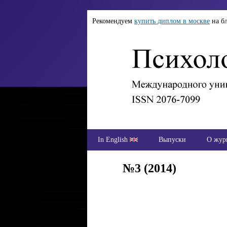
Рекомендуем
купить диплом в москве
на б
In English
Выпуски
О жур
№3 (2014)