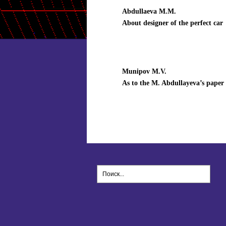
Abdullaeva M.M.
About designer of the perfect car
Munipov M.V.
As to the M. Abdullayeva’s paper