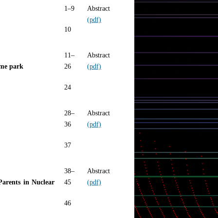
1–9
Abstract
(pdf)
10
11–
Abstract
eme park
26
(pdf)
24
28–
Abstract
36
(pdf)
37
38–
Abstract
arents in Nuclear
45
(pdf)
46