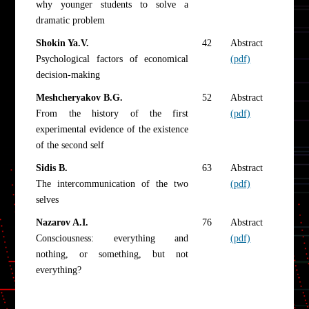
why younger students to solve a
dramatic problem
Shokin Ya.V.
42
Abstract
Psychological factors of economical
(pdf)
decision-making
Meshcheryakov B.G.
52
Abstract
From the history of the first
(pdf)
experimental evidence of the existence
of the second self
Sidis B.
63
Abstract
The intercommunication of the two
(pdf)
selves
Nazarov A.I.
76
Abstract
Consciousness: everything and
(pdf)
nothing, or something, but not
everything?