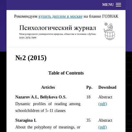
MENU
Рекомендуем
купить диплом в москве
на бланке ГОЗНАК
№2 (2015)
Table of Contents
Articles
Pp.
Download
Nazarov A.I., Beliykova O.S.
18
Abstract
Dynamic profiles of reading among
(pdf)
schoolchildren of 5–11 classes
Staragina I.
35
Abstract
About the polyphony of meanings, or
(pdf)