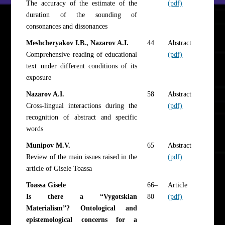
The accuracy of the estimate of the
(pdf)
duration of the sounding of
consonances and dissonances
Meshcheryakov I.B., Nazarov A.I.
44
Abstract
Comprehensive reading of educational
(pdf)
text under different conditions of its
exposure
Nazarov A.I.
58
Abstract
Cross-lingual interactions during the
(pdf)
recognition of abstract and specific
words
Munipov M.V.
65
Abstract
Review of the main issues raised in the
(pdf)
article of Gisele Toassa
Toassa Gisele
66–
Article
Is there a “Vygotskian
80
(pdf)
Materialism”? Ontological and
epistemological concerns for a