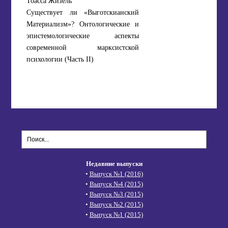
Тоасса Жизель
Существует ли «Выготскианский
Материализм»? Онтологические и
эпистемологические аспекты
современной марксистской
психологии (Часть II)
Недавние выпуски
•
Выпуск №1 (2016)
•
Выпуск №4 (2015)
•
Выпуск №3 (2015)
•
Выпуск №2 (2015)
•
Выпуск №1 (2015)