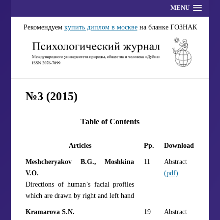
MENU
Рекомендуем
купить диплом в москве
на бланке ГОЗНАК
№3 (2015)
Table of Contents
Articles
Pp.
Download
Meshcheryakov B.G., Moshkina
11
Abstract
V.O.
(pdf)
Directions of human’s facial profiles
which are drawn by right and left hand
Kramarova S.N.
19
Abstract