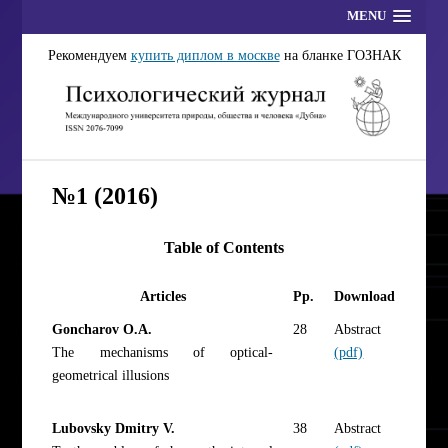
MENU
Рекомендуем
купить диплом в москве
на бланке ГОЗНАК
№1 (2016)
Table of Contents
Articles
Pp.
Download
Goncharov O.A.
28
Abstract
The mechanisms of optical-
(pdf)
geometrical illusions
Lubovsky Dmitry V.
38
Abstract