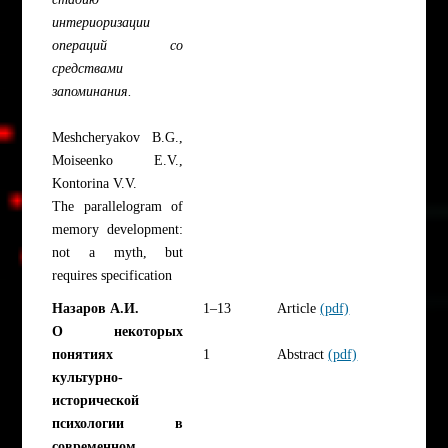
интериоризации
операций со
средствами
запоминания.
Meshcheryakov B.G.,
Moiseenko E.V.,
Kontorina V.V.
The parallelogram of
memory development:
not a myth, but
requires specification
Назаров А.И.
1–13
Article
(pdf)
О некоторых
понятиях
1
Abstract
(pdf)
культурно-
исторической
психологии в
современном