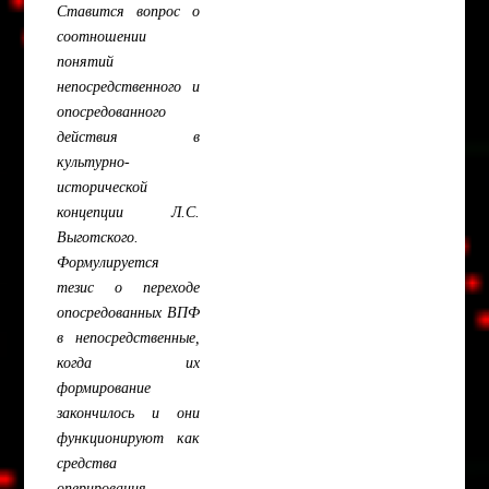
Ставится вопрос о
соотношении
понятий
непосредственного и
опосредованного
действия в
культурно-
исторической
концепции Л.С.
Выготского.
Формулируется
тезис о переходе
опосредованных ВПФ
в непосредственные,
когда их
формирование
закончилось и они
функционируют как
средства
оперирования