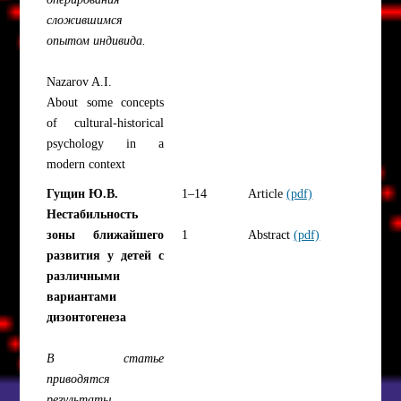
сложившимся
опытом индивида.
Nazarov A.I.
About some concepts
of cultural-historical
psychology in a
modern context
Гущин Ю.В.
1–14
Article
(pdf)
Нестабильность
зоны ближайшего
1
Abstract
(pdf)
развития у детей с
различными
вариантами
дизонтогенеза
В статье
приводятся
результаты