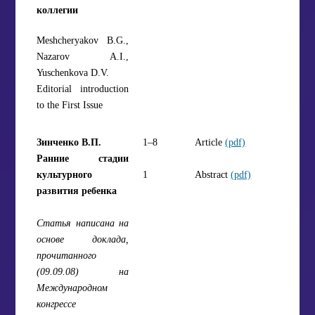
коллегии
Meshcheryakov B.G.,
Nazarov A.I.,
Yuschenkova D.V.
Editorial introduction
to the First Issue
Зинченко В.П.
1–8
Article
(pdf)
Ранние стадии
культурного
1
Abstract
(pdf)
развития ребенка
Статья написана на
основе доклада,
прочитанного
(09.09.08) на
Международном
конгрессе