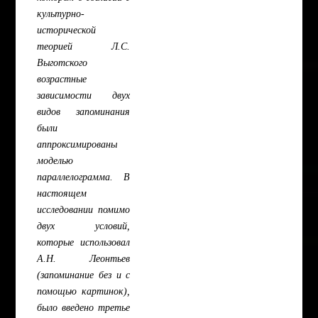
культурно-
исторической
теорией Л.С.
Выготского
возрастные
зависимости двух
видов запоминания
были
аппроксимированы
моделью
параллелограмма. В
настоящем
исследовании помимо
двух условий,
которые использовал
А.Н. Леонтьев
(запоминание без и с
помощью картинок),
было введено третье