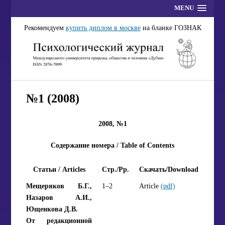
MENU
Рекомендуем
купить диплом в москве
на бланке ГОЗНАК
№1 (2008)
2008, №1
Содержание номера / Table of Contents
Статьи / Articles
Стр./Pp.
Скачать/Download
Мещеряков Б.Г.,
1–2
Article
(pdf)
Назаров А.И.,
Ющенкова Д.В.
От редакционной