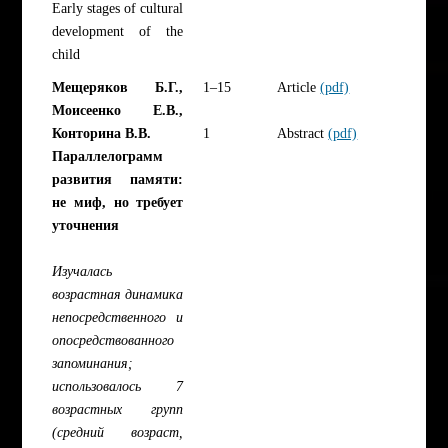
Early stages of cultural
development of the
child
Мещеряков Б.Г.,
1–15
Article
(pdf)
Моисеенко Е.В.,
Конторина В.В.
1
Abstract
(pdf)
Параллелограмм
развития памяти:
не миф, но требует
уточнения
Изучалась
возрастная динамика
непосредственного и
опосредствованного
запоминания;
использовалось 7
возрастных групп
(средний возраст,