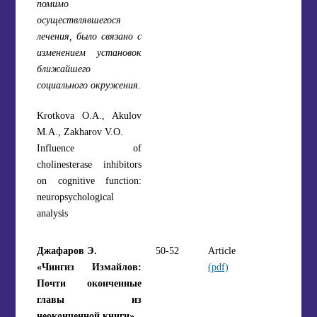
помимо
осуществлявшегося
лечения, было связано с
изменением установок
ближайшего
социального окружения.
Krotkova O.A., Akulov
M.A., Zakharov V.O.
Influence of
cholinesterase inhibitors
on cognitive function:
neuropsychological
analysis
Джафаров Э.
50-52
Article
«Чингиз Измайлов:
(pdf)
Почти оконченные
главы из
неоконченной книги»