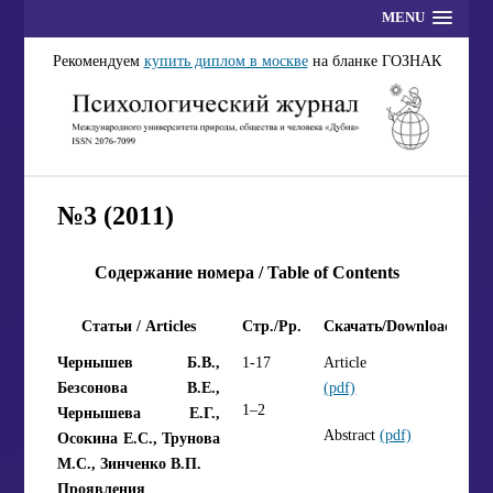
MENU
Рекомендуем
купить диплом в москве
на бланке ГОЗНАК
№3 (2011)
Содержание номера / Table of Contents
Статьи / Articles
Стр./Pp.
Скачать/Download
Чернышев Б.В.,
1-17
Article
Безсонова В.Е.,
(pdf)
1–2
Чернышева Е.Г.,
Abstract
(pdf)
Осокина Е.С., Трунова
М.С., Зинченко В.П.
Проявления