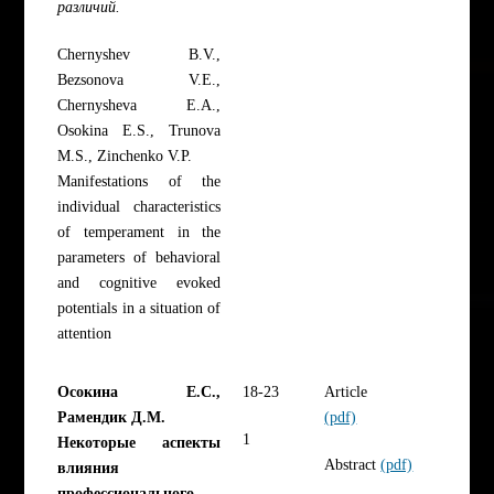
различий.
Chernyshev B.V.,
Bezsonova V.E.,
Chernysheva E.A.,
Osokina E.S., Trunova
M.S., Zinchenko V.P.
Manifestations of the
individual characteristics
of temperament in the
parameters of behavioral
and cognitive evoked
potentials in a situation of
attention
Осокина Е.С.,
18-23
Article
Рамендик Д.М.
(pdf)
1
Некоторые аспекты
Abstract
(pdf)
влияния
профессионального