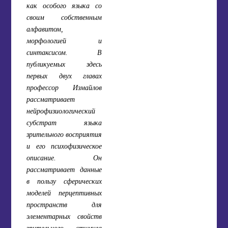
как особого языка со
своим собственным
алфавитом,
морфологией и
синтаксисом. В
публикуемых здесь
первых двух главах
профессор Измайлов
рассматривает
нейрофизиологический
субстрат языка
зрительного восприятия
и его психофизическое
описание. Он
рассматривает данные
в пользу сферических
моделей перцептивных
пространств для
элементарных свойств
зрительного стимула