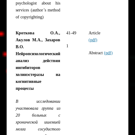
psychologist about his
services (author’s method
of copyrighting)
Кроткова О.А.,
41-49
Article
Акулов М.А., Захаров
(pdf)
1
В.О.
Abstract
(pdf)
Нейропсихологический
анализ действия
ингибиторов
холинэстеразы на
когнитивные
процессы
В исследовании
участвовала группа из
20 больных с
хронической ишемией
мозга сосудистого