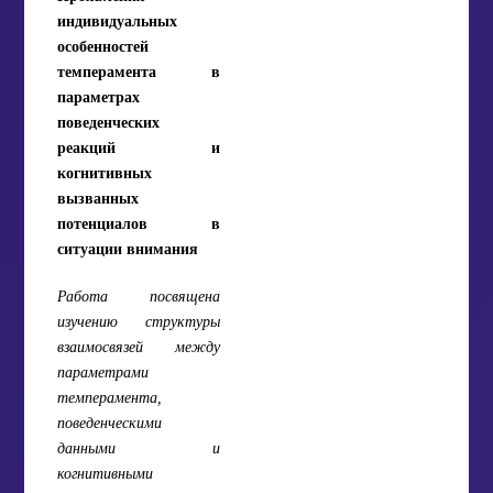
индивидуальных
особенностей
темперамента в
параметрах
поведенческих
реакций и
когнитивных
вызванных
потенциалов в
ситуации внимания
Работа посвящена
изучению структуры
взаимосвязей между
параметрами
темперамента,
поведенческими
данными и
когнитивными