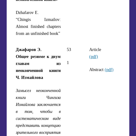
Dzhafarov E.
“Chingis Izmailov:
Almost finished chapters
from an unfinished book”
Джафаров Э.
53
Article
Общее резюме к двум
(pdf)
1
главам из
Abstract
(pdf)
неоконченной книги
Ч. Измайлова
Замысел неоконченной
книги Чингиза
Измайлова заключается
в том, чтобы в
систематическом виде
представить концепцию
зрительного восприятия