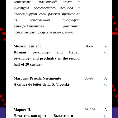
контексте итальянской науки и
культуры послевоенного периода и
иллюстрирует свой рассказ примерами
из собственной биографии
непосредственного участника
исторических процессов того времени
Mecacci, Luciano
81-87
Article
Russian psychology and Italian
(pdf)
psychology and psychiatry in the second
half of 20 century
Marques, Priscila Nascimento
88-97
Article
A crítica do leitor de L. S. Vigotski
(pdf)
Маркес П.
98-106
Article
Читательская критика Выготского
(pdf)