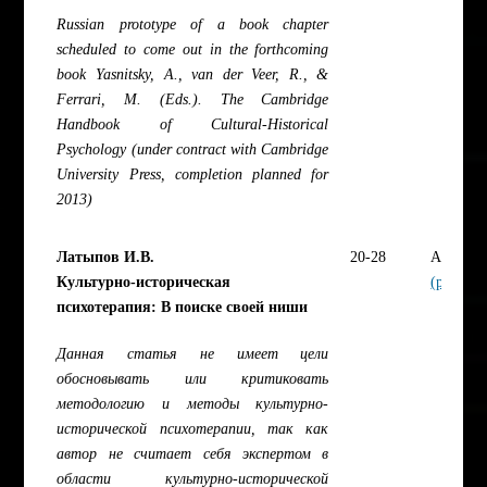
Russian prototype of a book chapter
scheduled to come out in the forthcoming
book Yasnitsky, A., van der Veer, R., &
Ferrari, M. (Eds.). The Cambridge
Handbook of Cultural-Historical
Psychology (under contract with Cambridge
University Press, completion planned for
2013)
Латыпов И.В.
20-28
Article
Культурно-историческая
(pdf)
психотерапия: В поискe своей ниши
Данная статья не имеет цели
обосновывать или критиковать
методологию и методы культурно-
исторической психотерапии, так как
автор не считает себя экспертом в
области культурно-исторической