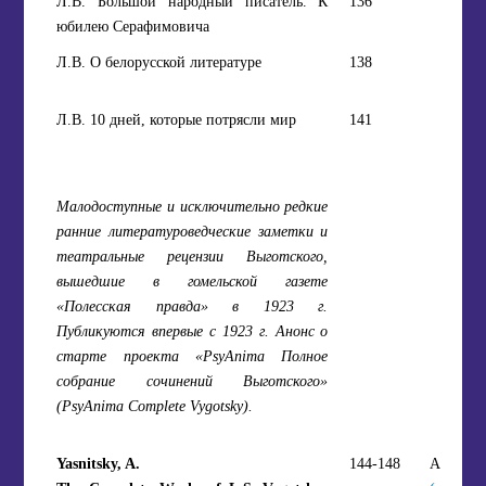
Л.В. Большой народный писатель. К
136
юбилею Серафимовича
Л.В. О белорусской литературе
138
Л.В. 10 дней, которые потрясли мир
141
Малодоступные и исключительно редкие
ранние литературоведческие заметки и
театральные рецензии Выготского,
вышедшие в гомельской газете
«Полесская правда» в 1923 г.
Публикуются впервые с 1923 г. Анонс о
старте проекта «PsyAnima Полное
собрание сочинений Выготского»
(PsyAnima Complete Vygotsky).
Yasnitsky, A.
144-148
Article