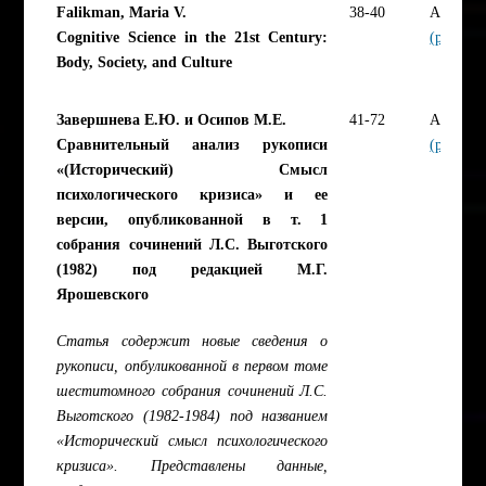
Falikman, Maria V.
38-40
Article
Cognitive Science in the 21st Century:
(pdf)
Body, Society, and Culture
Завершнева Е.Ю. и Осипов М.Е.
41-72
Article
Сравнительный анализ рукописи
(pdf)
«(Исторический) Смысл
психологического кризиса» и ее
версии, опубликованной в т. 1
собрания сочинений Л.С. Выготского
(1982) под редакцией М.Г.
Ярошевского
Статья содержит новые сведения о
рукописи, опбуликованной в первом томе
шеститомного собрания сочинений Л.С.
Выготского (1982-1984) под названием
«Исторический смысл психологического
кризиса». Представлены данные,