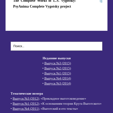
The Complete Works of L.S. Vygotsky:
(pdf)
PsyAnima Complete Vygotsky project
Недавние выпуски
•
Выпуск №3 (2015)
•
Выпуск №2 (2015)
•
Выпуск №1 (2015)
•
Выпуск №4 (2014)
•
Выпуск №3 (2014)
Тематические номера
•
Выпуск №3 (2012)
. «Прикладное выготсковедение»
•
Выпуск №1 (2012)
. «К основаниям теории Круга Выготского»
•
Выпуск №4 (2011)
. «Выготский и его тексты»