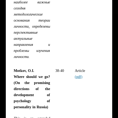
наиболее важные
сегодня
методологические
основания теории
личности, определены
перспективные
актуальные
направления и
проблемы изучения
личности.
Motkov, O.I.
38-40
Article
Where should we go?
(pdf)
(On the promising
directions of the
development of
psychology of
personality in Russia)