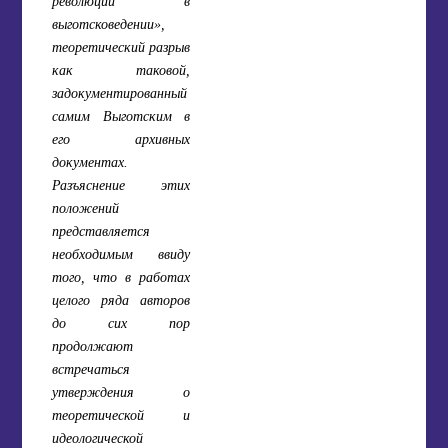
революции в
выготсковедении»,
теоретический разрыв
как таковой,
задокументированный
самим Выготским в
его архивных
документах.
Разъяснение этих
положений
представляется
необходимым ввиду
того, что в работах
целого ряда авторов
до сих пор
продолжают
встречаться
утверждения о
теоретической и
идеологической