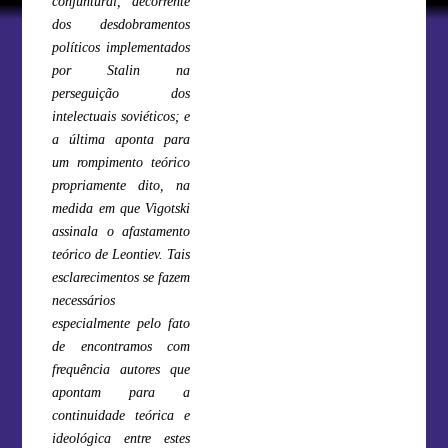
conjuntural, decorrente
dos desdobramentos
políticos implementados
por Stalin na
perseguição dos
intelectuais soviéticos; e
a última aponta para
um rompimento teórico
propriamente dito, na
medida em que Vigotski
assinala o afastamento
teórico de Leontiev. Tais
esclarecimentos se fazem
necessários
especialmente pelo fato
de encontramos com
frequência autores que
apontam para a
continuidade teórica e
ideológica entre estes