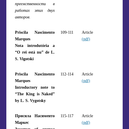
преемственности в
работах этих двух
авторов.
Priscila Nascimento
109-111
Article
Marques
(pdf)
Nota introdutória a
“O rei está nu” de L.
S. Vigotski
Priscila Nascimento
112-114
Article
Marques
(pdf)
Introductory note to
“The King is Naked”
by L. S. Vygotsky
Присила Насименто
115-117
Article
Маркес
(pdf)
Заметки об очерке