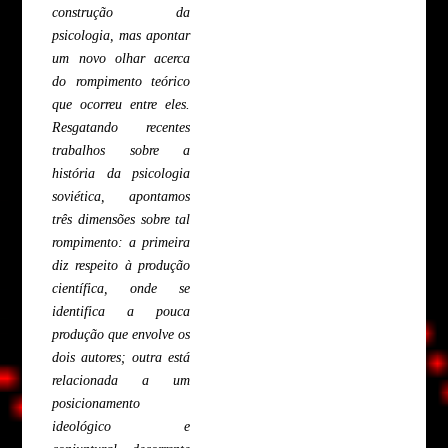
construção da
psicologia, mas apontar
um novo olhar acerca
do rompimento teórico
que ocorreu entre eles.
Resgatando recentes
trabalhos sobre a
história da psicologia
soviética, apontamos
três dimensões sobre tal
rompimento: a primeira
diz respeito à produção
científica, onde se
identifica a pouca
produção que envolve os
dois autores; outra está
relacionada a um
posicionamento
ideológico e