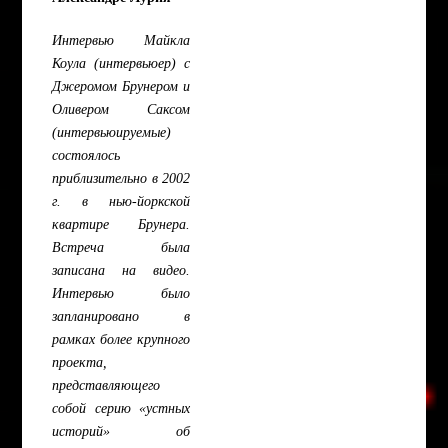
Интервью Майкла
Коула (интервьюер) с
Джеромом Брунером и
Оливером Саксом
(интервьюируемые)
состоялось
приблизительно в 2002
г. в нью-йоркской
квартире Брунера.
Встреча была
записана на видео.
Интервью было
запланировано в
рамках более крупного
проекта,
представляющего
собой серию «устных
историй» об