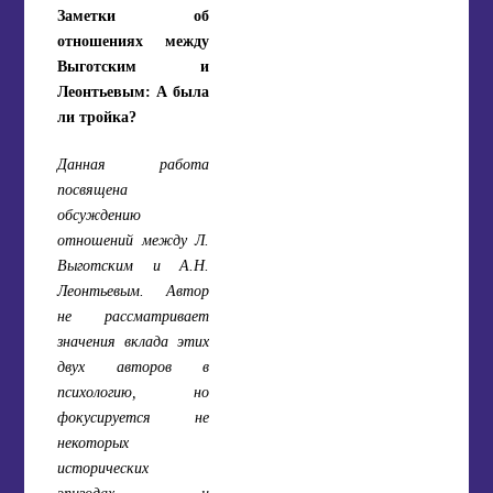
Заметки об
отношениях между
Выготским и
Леонтьевым: А была
ли тройка?
Данная работа
посвящена
обсуждению
отношений между Л.
Выготским и А.Н.
Леонтьевым. Автор
не рассматривает
значения вклада этих
двух авторов в
психологию, но
фокусируется не
некоторых
исторических
эпизодах и