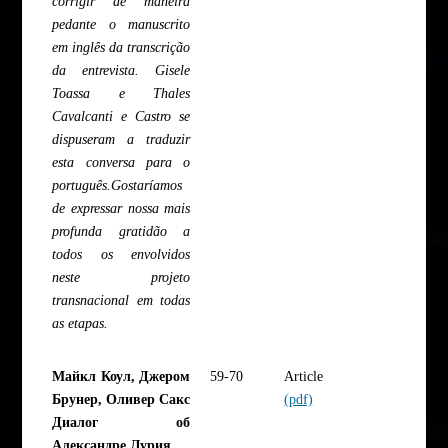
corrigir de maneira
pedante o manuscrito
em inglês da transcrição
da entrevista. Gisele
Toassa e Thales
Cavalcanti e Castro se
dispuseram a traduzir
esta conversa para o
português.Gostaríamos
de expressar nossa mais
profunda gratidão a
todos os envolvidos
neste projeto
transnacional em todas
as etapas.
Майкл Коул, Джером
59-70
Article
Брунер, Оливер Сакс
(pdf)
Диалог об
Александре Лурия