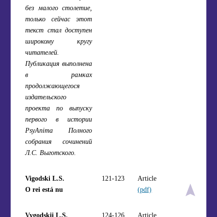
без малого столетие,
только сейчас этот
текст стал доступен
широкому кругу
читателей.
Публикация выполнена
в рамках
продолжающегося
издательского
проекта по выпуску
первого в истории
PsyAnima Полного
собрания сочинений
Л.С. Выготского.
Vigodski L.S.
121-123
Article
O rei está nu
(pdf)
Vygodskii L.S.
124-126
Article