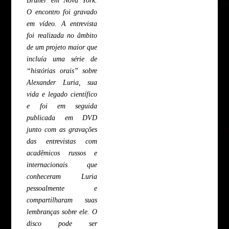
O encontro foi gravado
em vídeo. A entrevista
foi realizada no âmbito
de um projeto maior que
incluía uma série de
“histórias orais” sobre
Alexander Luria, sua
vida e legado científico
e foi em seguida
publicada em DVD
junto com as gravações
das entrevistas com
acadêmicos russos e
internacionais que
conheceram Luria
pessoalmente e
compartilharam suas
lembranças sobre ele. O
disco pode ser