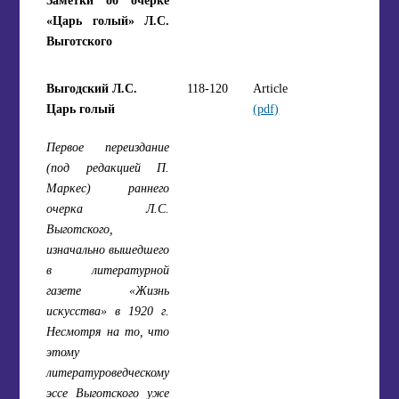
«Царь голый» Л.С.
Выготского
Выгодский Л.С.
118-120
Article
Царь голый
(pdf)
Первое переиздание
(под редакцией П.
Маркес) раннего
очерка Л.С.
Выготского,
изначально вышедшего
в литературной
газете «Жизнь
искусства» в 1920 г.
Несмотря на то, что
этому
литературоведческому
эссе Выготского уже