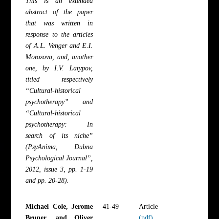
This is an extended
abstract of the paper
that was written in
response to the articles
of A.L. Venger and E.I.
Morozova, and, another
one, by I.V. Latypov,
titled respectively
“Cultural-historical
psychotherapy” and
“Cultural-historical
psychotherapy: In
search of its niche”
(PsyAnima, Dubna
Psychological Journal”,
2012, issue 3, pp. 1-19
and pp. 20-28).
Michael Cole, Jerome
41-49
Article
Bruner, and Oliver
(pdf)