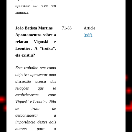
проекте на всех его
этапах.
João Batista Martins
71-83
Article
Apontamentos sobre a
(pdf)
relacao Vigotski e
Leontiev: A “troika”,
ela existiu?
Este trabalho tem como
objetivo apresentar uma
discussão acerca das
relações que se
estabeleceram entre
Vigotski e Leontiev. Não
se trata de
desconsiderar a
importância destes dois
autores para a