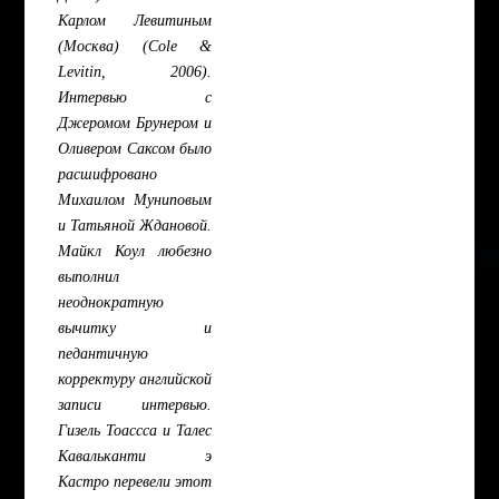
Карлом Левитиным
(Москва) (Cole &
Levitin, 2006).
Интервью с
Джеромом Брунером и
Оливером Саксом было
расшифровано
Михаилом Муниповым
и Татьяной Ждановой.
Майкл Коул любезно
выполнил
неоднократную
вычитку и
педантичную
корректуру английской
записи интервью.
Гизель Тоассса и Талес
Кавальканти э
Кастро перевели этот