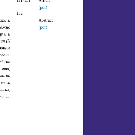
121-131
Article
(pdf)
132
сти к
Abstract
можно
(pdf)
цу и к
чин (N
еющие
зованы
” (на
, что,
иками
связи
тьих,
ли не