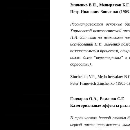
Зинченко В.П., Мещеряков Б.Г.
Петр Иванович Зинченко (1903-
Рассматриваются основные био
Харьковской психологической шк
П.И. Зинченко по психологии п
исследований П.И. Зинченко позв
познавательным процессам, отк
позже были “переоткрыты” в к
обработки).
Zinchenko V.P., Meshcheryakov B.
Peter Ivanovich Zinchenko (1903-1
Гончаров О.А., Романов С.Г.
Категориальные эффекты различ
В трех частях данной статьи бу
первой части описываются линг