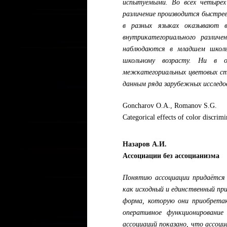
испытуемыми. Во всех четырех
различение производится быстрее
в разных языках оказывают в
внутрикатегориального различ
наблюдаются в младшем школь
школьному возрасту. Ни в о
межкатегориальных цветовых сти
данным ряда зарубежных исследо
Goncharov O.A., Romanov S.G.
Categorical effects of color discrimi
Назаров А.И.
Ассоциации без ассоцианизма
Понятию ассоциации придаётся 
как исходный и единственный при
форма, которую они приобретаю
оперативное функционирование
ассоциаций показано, что ассоци