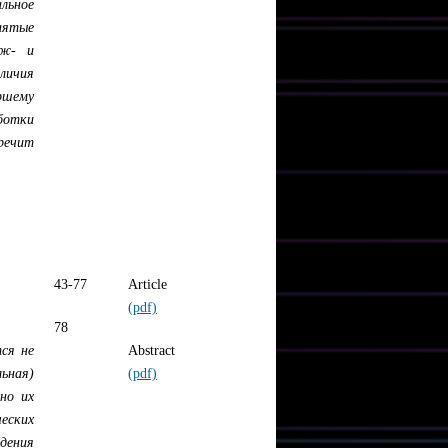
льное
инятые
еж- и
личия
ршему
ботки
оречит
43-77
Article
(pdf)
78
ся не
Abstract
льная)
(pdf)
но их
еских
адения