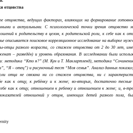
В.
ки отцовства
е отцовства, ведущих факторах, влияющих на формирование готовно
енными и актуальными. С психологической точки зрения отцовство 
шений к родительству в целом, к родительской роли, к себе как к от
ье описывается поисковое корреляционное исследование на выборке муж
ы-отцы разного возраста, со стажем отцовства от 2 до 30 лет, им
енат – разведён) и уровень образования. В исследовании были исполь
: методика “Кто я?” (М. Кун и Т. Маклартленд), методика “Сочинение
, “Я – отец”) и рисуночный тест “Моя семья”. Анализ данных показал
роли отца не связана ни со стажем отцовства, ни с характерист
е как к отцу, к ребёнку и к жене; во-вторых, достаточно тесные 
ебе как к отцу, отношением к ребенку и отношением к жене; и, в-тре
 показателей отношений у отцов, имеющих детей разного пола, бы
ernity