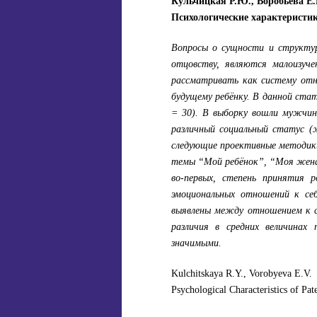
Кульчицкая Р.Ю., Воробьёва Е.
Психологические характеристи
Вопросы о сущности и структур
отцовству, являются малоизуч
рассматривать как систему отно
будущему ребёнку. В данной стат
= 30). В выборку вошли мужчин
различный социальный статус (ж
следующие проективные методики
темы “Мой ребёнок”, “Моя жена”
во-первых, степень принятия 
эмоциональных отношений к себ
выявлены между отношением к с
различия в средних величинах
значимыми.
Kulchitskaya R.Y., Vorobyeva E.V.
Psychological Characteristics of Pat