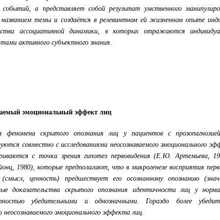
х событий, а представляет собой результат умственного манипулиро
 названием темы и создаётся в релевантном ей жизненном опыте инди
йства ассоциативной динамики, в которых отражаются индивидуа
нтами активного субъектного знания.
ваемый эмоциональный эффект лиц
ия феномена скрытого опознания лиц у пациентов с прозопагнозие
уются совместно с исследованиями неосознаваемого эмоционального эф
риваются с точки зрения гипотез первовидения (Е.Ю. Артемьева, 19
йонц, 1980), которые предполагают, что в микрогенезе восприятия пер
(смысл, ценность) предшествует его осознанному опознанию (значе
ые доказательства скрытого опознания идентичности лиц у норма
ностью убедительными и однозначными. Гораздо более убедит
 неосознаваемого эмоционального эффекта лиц.