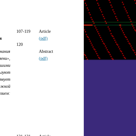
107-119
Article
я
(pdf)
120
нания
Abstract
мени»,
(pdf)
ршими
ьзуют
твует
ржкой
зием: