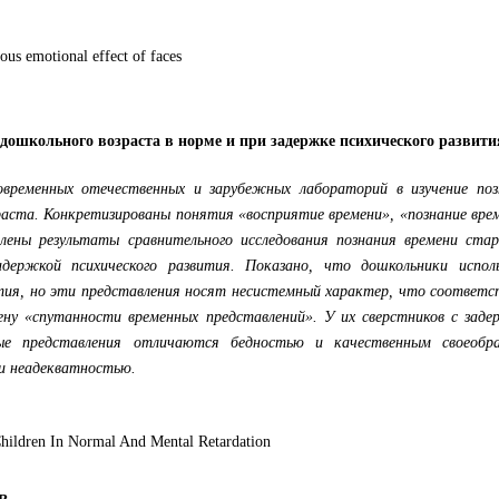
ous emotional effect of faces
дошкольного возраста в норме и при задержке психического развити
временных отечественных и зарубежных лабораторий в изучение поз
раста. Конкретизированы понятия «восприятие времени», «познание вре
лены результаты сравнительного исследования познания времени ста
держкой психического развития. Показано, что дошкольники испол
тия, но эти представления носят несистемный характер, что соответс
ену «спутанности временных представлений». У их сверстников с заде
ные представления отличаются бедностью и качественным своеобра
и неадекватностью.
Children In Normal And Mental Retardation