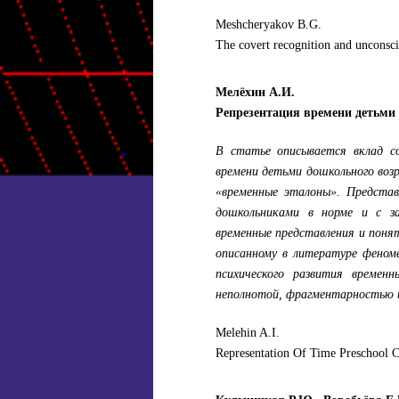
Meshcheryakov B.G.
The covert recognition and unconsci
Мелёхин А.И.
Репрезентация времени детьми 
В статье описывается вклад со
времени детьми дошкольного воз
«временные эталоны». Представ
дошкольниками в норме и с за
временные представления и поня
описанному в литературе феном
психического развития времен
неполнотой, фрагментарностью 
Melehin A.I.
Representation Of Time Preschool 