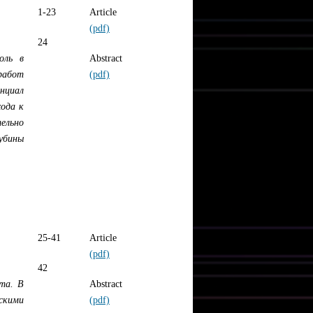
1-23
Article
(pdf)
24
оль в
Abstract
 работ
(pdf)
нциал
хода к
ельно
убины
25-41
Article
(pdf)
42
та. В
Abstract
скими
(pdf)