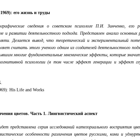
1969): его жизнь и труды
графические сведения о советском психологе П.И. Зинченко, его р
оле и развитии деятельностного подхода. Представлен анализ основных
амяти. Делается вывод, что теоретический и экспериментальный поте
оляет считать этого ученого одним из создателей деятельностного под
рывшим многие фундаментальные мнемические эффекты, которые значит
огнитивной психологии (в том числе эффект генерации и эффект гл
G.
969): His Life and Works
ения цветов. Часть 1. Лингвистический аспект
дет представлена серия исследований категориального восприятия цве
вистические особенности различения цветов русскими, коми и удмурт