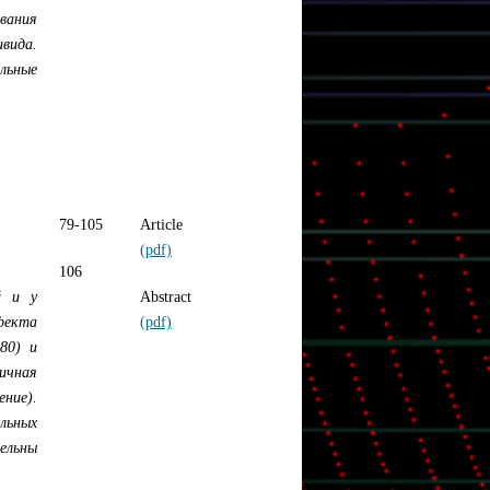
вания
вида.
льные
79-105
Article
(pdf)
106
й и у
Abstract
фекта
(pdf)
80) и
вичная
ние).
льных
ельны