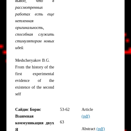
вывод, что в
рассмотренных
работах есть еще
нетленная
оригинальность,
способная служить
стимулятором новых
идей.
Meshcheryakov B.G.
From the history of the
first experimental
evidence of the
existence of the second
self
Сайдис Борис
53-62
Article
Взаимная
(pdf)
63
коммуникация двух
Abstract
(pdf)
Я