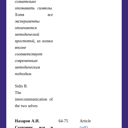
сознательно
опознавать символы.
Хотя все
эксперименты
отличаются
методической
простотой, их логика
вполне
соответствует
современным
методическим
подходам.
Sidis B.
The
intercommunication of
the two selves
Назаров А.И.
64-75
Article
Сознание: все и
(pdf)