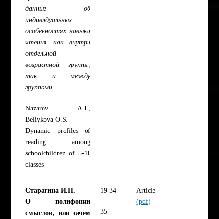
данные об
индивидуальных
особенностях навыка
чтения как внутри
отдельной
возрастной группы,
так и между
группами.
Nazarov A.I.,
Beliykova O.S.
Dynamic profiles of
reading among
schoolchildren of 5-11
classes
Старагина И.П.
19-34
Article
О полифонии
(pdf)
35
смыслов, или зачем