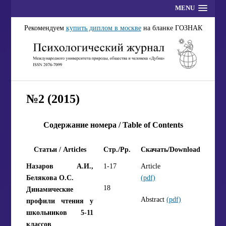
MENU
Рекомендуем
купить диплом в москве
на бланке ГОЗНАК
№2 (2015)
Содержание номера / Table of Contents
Статьи / Articles
Стр./Pp.
Скачать/Download
Назаров А.И.,
1-17
Article
Белякова О.С.
(pdf)
18
Динамические
Abstract
(pdf)
профили чтения у
школьников 5-11
классов