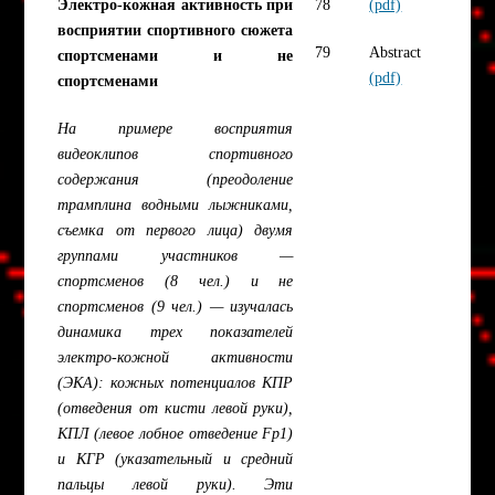
Электро-кожная активность при
78
(pdf)
восприятии спортивного сюжета
79
Abstract
спортсменами и не
(pdf)
спортсменами
На примере восприятия
видеоклипов спортивного
содержания (преодоление
трамплина водными лыжниками,
съемка от первого лица) двумя
группами участников —
спортсменов (8 чел.) и не
спортсменов (9 чел.) — изучалась
динамика трех показателей
электро-кожной активности
(ЭКА): кожных потенциалов КПР
(отведения от кисти левой руки),
КПЛ (левое лобное отведение Fp1)
и КГР (указательный и средний
пальцы левой руки). Эти