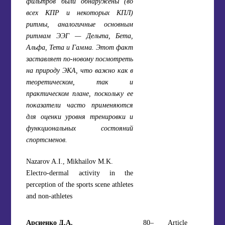
фильтров были обнаружены (во
всех КПР и некоторых КПЛ)
ритмы, аналогичные основным
ритмам ЭЭГ — Дельта, Бета,
Альфа, Тета и Гамма. Этот факт
заставляет по-новому посмотреть
на природу ЭКА, что важно как в
теоретическом, так и
практическом плане, поскольку ее
показатели часто применяются
для оценки уровня тренировки и
функциональных состояний
спортсменов.
Nazarov A.I., Mikhailov M.K.
Electro-dermal activity in the
perception of the sports scene athletes
and non-athletes
Арсиенко Д.А.
80–
Article