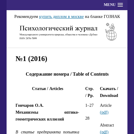
MENU
Рекомендуем
купить диплом в москве
на бланке ГОЗНАК
№1 (2016)
Содержание номера / Table of Contents
Статьи / Articles
Стр.
Скачать /
/ Pp.
Download
Гончаров О.А.
1–27
Article
Механизмы оптико-
(pdf)
28
геометрических иллюзий
Abstract
В статье предпринята попытка
(pdf)