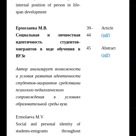
internal position of person in life-
span development
Ермолаева М.В.
39–
Article
Социальная и личностная
44
(pdf)
идентичность студентов-
45
Abstract
мигрантов в ходе обучения в
(pdf)
ВУЗе
Автор анализирует возможности
и условия развития идентичности
студентов-мигрантов средствами
психолого-педагогического
сопровождения в условиях
образовательной среды вуза.
Ermolaeva M.V.
Social and personal identity of
students-emigrants throughout