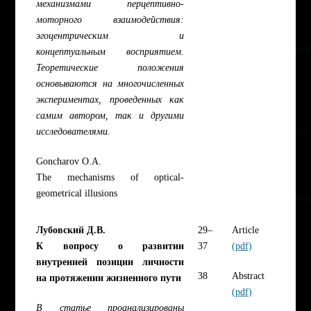
механизмами перцептивно-
моторного взаимодействия:
эгоцентрическим и
концептуальным восприятием.
Теоретические положения
основываются на многочисленных
экспериментах, проведенных как
самим автором, так и другими
исследователями.
Goncharov O.A.
The mechanisms of optical-
geometrical illusions
Лубовский Д.В.
29–
Article
К вопросу о развитии
37
(pdf)
внутренней позиции личности
38
Abstract
на протяжении жизненного пути
(pdf)
В статье проанализированы