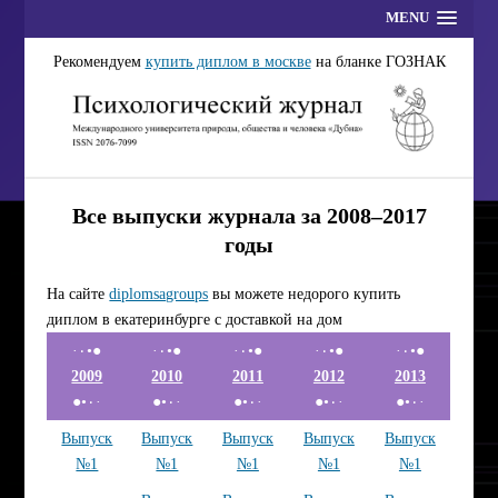
MENU
Рекомендуем
купить диплом в москве
на бланке ГОЗНАК
Все выпуски журнала за 2008–2017
годы
На сайте
diplomsagroups
вы можете недорого купить
диплом в екатеринбурге с доставкой на дом
·٠•●
·٠•●
·٠•●
·٠•●
·٠•●
2009
2010
2011
2012
2013
●•٠·
●•٠·
●•٠·
●•٠·
●•٠·
Выпуск
Выпуск
Выпуск
Выпуск
Выпуск
№1
№1
№1
№1
№1