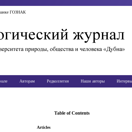
ланке ГОЗНАК
нале
Авторам
Редколлегия
Наши авторы
Интерв
Table of Contents
Articles