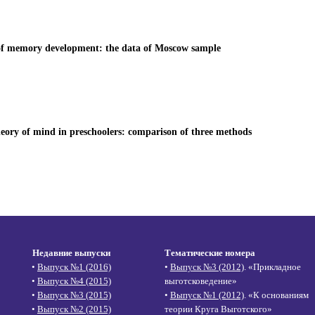
of memory development: the data of Moscow sample
heory of mind in preschoolers: comparison of three methods
Недавние выпуски
Тематические номера
•
Выпуск №1 (2016)
•
Выпуск №3 (2012)
. «Прикладное
•
Выпуск №4 (2015)
выготсковедение»
•
Выпуск №3 (2015)
•
Выпуск №1 (2012)
. «К основаниям
•
Выпуск №2 (2015)
теории Круга Выготского»