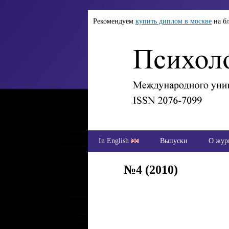
Рекомендуем
купить диплом в москве
на б
In English
Выпуски
О жур
№4 (2010)