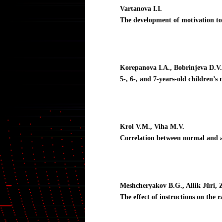
Vartanova I.I.
The development of motivation to 
Korepanova I.A., Bobrinjeva D.V.
5-, 6-, and 7-years-old children’s
Krol V.M., Viha M.V.
Correlation between normal and ab
Meshcheryakov B.G., Allik Jüri, Z
The effect of instructions on the 