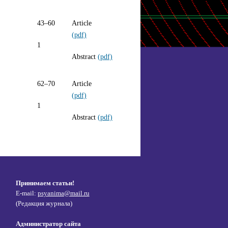
43–60
Article
(pdf)
1
Abstract
(pdf)
62–70
Article
(pdf)
1
Abstract
(pdf)
Принимаем статьи!
E-mail:
psyanima@mail.ru
(Редакция журнала)
Администратор сайта