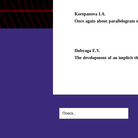
Korepanova I.A.
Once again about parallelogram 
Dubyaga E.V.
The development of an implicit t