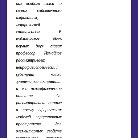
как особого языка со
своим собственным
алфавитом,
морфологией и
синтаксисом. В
публикуемых здесь
первых двух главах
профессор Измайлов
рассматривает
нейрофизиологический
субстрат языка
зрительного восприятия
и его психофизическое
описание. Он
рассматривает данные
в пользу сферических
моделей перцептивных
пространств для
элементарных свойств
зрительного стимула