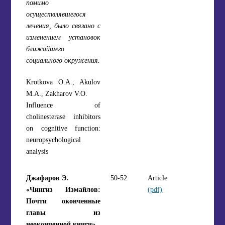
помимо
осуществлявшегося
лечения, было связано с
изменением установок
ближайшего
социального окружения.
Krotkova O.A., Akulov
M.A., Zakharov V.O.
Influence of
cholinesterase inhibitors
on cognitive function:
neuropsychological
analysis
Джафаров Э.
50-52
Article
«Чингиз Измайлов:
(pdf)
Почти оконченные
главы из
неоконченной книги»