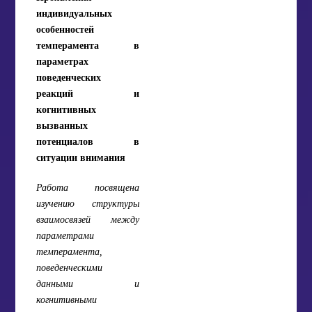
индивидуальных
особенностей
темперамента в
параметрах
поведенческих
реакций и
когнитивных
вызванных
потенциалов в
ситуации внимания
Работа посвящена
изучению структуры
взаимосвязей между
параметрами
темперамента,
поведенческими
данными и
когнитивными