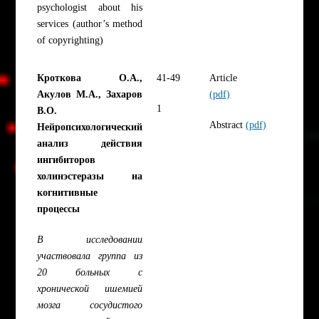
psychologist about his
services (author’s method
of copyrighting)
Кроткова О.А.,
41-49
Article
Акулов М.А., Захаров
(pdf)
1
В.О.
Abstract
(pdf)
Нейропсихологический
анализ действия
ингибиторов
холинэстеразы на
когнитивные
процессы
В исследовании
участвовала группа из
20 больных с
хронической ишемией
мозга сосудистого