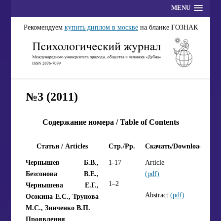
MENU
Рекомендуем
купить диплом в москве
на бланке ГОЗНАК
№3 (2011)
Содержание номера / Table of Contents
Статьи / Articles
Стр./Pp.
Скачать/Download
Чернышев Б.В.,
1-17
Article
Безсонова В.Е.,
(pdf)
1–2
Чернышева Е.Г.,
Abstract
(pdf)
Осокина Е.С., Трунова
М.С., Зинченко В.П.
Проявления