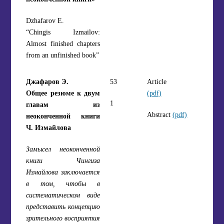
Dzhafarov E.
“Chingis Izmailov:
Almost finished chapters
from an unfinished book”
Джафаров Э.
53
Article
Общее резюме к двум
(pdf)
1
главам из
Abstract
(pdf)
неоконченной книги
Ч. Измайлова
Замысел неоконченной
книги Чингиза
Измайлова заключается
в том, чтобы в
систематическом виде
представить концепцию
зрительного восприятия