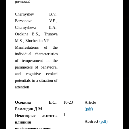
различий.
Chernyshev B.V.,
Bezsonova V.E.,
Chernysheva E.A.,
Osokina E.S., Trunova
M.S., Zinchenko V.P.
Manifestations of the
individual characteristics
of temperament in the
parameters of behavioral
and cognitive evoked
potentials in a situation of
attention
Осокина Е.С.,
18-23
Article
Рамендик Д.М.
(pdf)
1
Некоторые аспекты
Abstract
(pdf)
влияния
профессионального