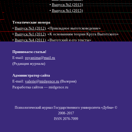
•
Выпуск №2 (2015)
•
Выпуск №1 (2015)
Тематические номера
•
Выпуск №3 (2012)
. «Прикладное выготсковедение»
•
Выпуск №1 (2012)
. «К основаниям теории Круга Выготского»
•
Выпуск №4 (2011)
. «Выготский и его тексты»
Принимаем статьи!
E-mail:
psyanima@mail.ru
(Редакция журнала)
Администратор сайта
E-mail:
valerie@midgence.ru
(Валерия)
Разработка сайтов — midgence.ru
Психологический журнал Государственного университета «Дубна» ©
2008–2017
ISSN 2076-7099