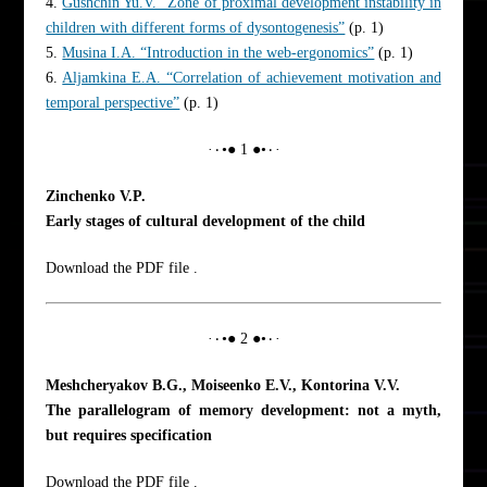
4.
Gushchin Yu.V. “Zone of proximal development instability in
children with different forms of dysontogenesis”
(p. 1)
5.
Musina I.A. “Introduction in the web-ergonomics”
(p. 1)
6.
Aljamkina E.A. “Correlation of achievement motivation and
temporal perspective”
(p. 1)
·٠•● 1 ●•٠·
Zinchenko V.P.
Early stages of cultural development of the child
Download the PDF file .
·٠•● 2 ●•٠·
Meshcheryakov B.G., Moiseenko E.V., Kontorina V.V.
The parallelogram of memory development: not a myth,
but requires specification
Download the PDF file .