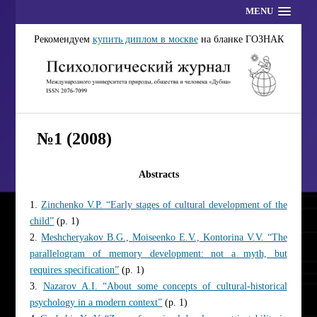
MENU
Рекомендуем
купить диплом в москве
на бланке ГОЗНАК
№1 (2008)
Abstracts
1.
Zinchenko V.P. “Early stages of cultural development of the
child”
(p. 1)
2.
Meshcheryakov B.G., Moiseenko E.V., Kontorina V.V. “The
parallelogram of memory development: not a myth, but
requires specification”
(p. 1)
3.
Nazarov A.I. “About some concepts of cultural-historical
psychology in a modern context”
(p. 1)