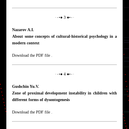
·٠•● 3 ●•٠·
Nazarov A.I.
About some concepts of cultural-historical psychology in a
modern context
Download the PDF file .
·٠•● 4 ●•٠·
Gushchin Yu.V.
Zone of proximal development instability in children with
different forms of dysontogenesis
Download the PDF file .