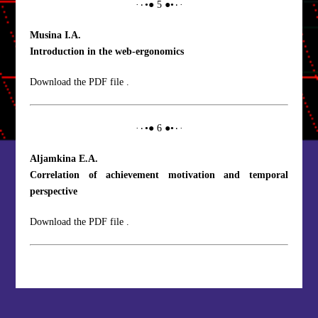
·٠•● 5 ●•٠·
Musina I.A.
Introduction in the web-ergonomics
Download the PDF file .
·٠•● 6 ●•٠·
Aljamkina E.A.
Correlation of achievement motivation and temporal
perspective
Download the PDF file .