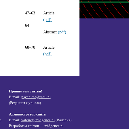
47–63
Article
(pdf)
64
Abstract
(pdf)
68–70
Article
(pdf)
Принимаем статьи!
E-mail:
psyanima@mail.ru
(Редакция журнала)
Администратор сайта
о
E-mail:
valerie@midgence.ru
(Валерия)
Разработка сайтов — midgence.ru