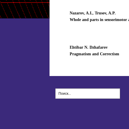
Nazarov, A.I., Trusov, A.P.
Whole and parts in sensorimotor 
Ehtibar N. Dzhafarov
Pragmatism and Correctism