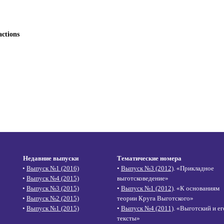
actions
Недавние выпуски
Тематические номера
•
Выпуск №1 (2016)
•
Выпуск №3 (2012)
. «Прикладное
•
Выпуск №4 (2015)
выготсковедение»
•
Выпуск №3 (2015)
•
Выпуск №1 (2012)
. «К основаниям
•
Выпуск №2 (2015)
теории Круга Выготского»
•
Выпуск №1 (2015)
•
Выпуск №4 (2011)
. «Выготский и ег
тексты»