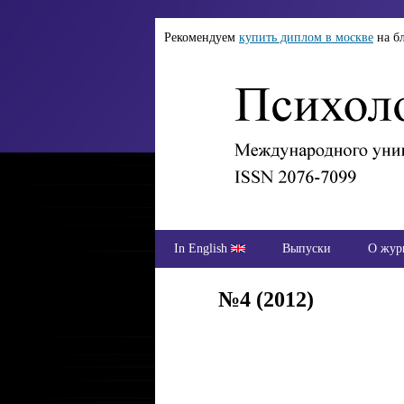
Рекомендуем
купить диплом в москве
на б
In English
Выпуски
О жур
№4 (2012)