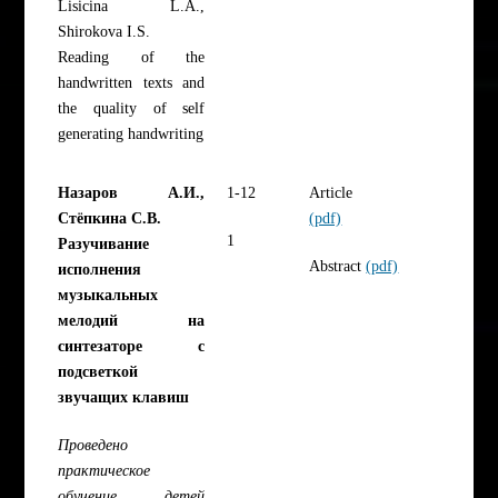
Lisicina L.A.,
Shirokova I.S.
Reading of the
handwritten texts and
the quality of self
generating handwriting
Назаров А.И.,
1-12
Article
Стёпкина С.В.
(pdf)
1
Разучивание
Abstract
(pdf)
исполнения
музыкальных
мелодий на
синтезаторе с
подсветкой
звучащих клавиш
Проведено
практическое
обучение детей