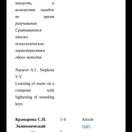
наизусть, и
количества ошибок
во время
разучивания.
Сравниваются
также
психологические
характеристики
обеих методик.
Nazarov A.I., Stepkina
S.V.
Learning of music on a
composer with
lightening of sounding
keys
Крамарова С.Н.
1-4
Article
Экономический
(pdf)
1