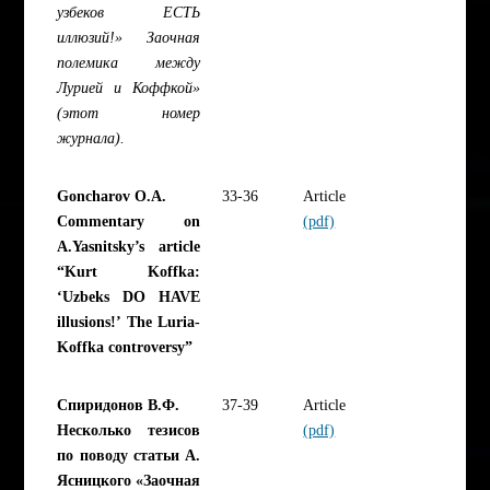
узбеков ЕСТЬ
иллюзий!» Заочная
полемика между
Лурией и Коффкой»
(этот номер
журнала).
Goncharov O.A.
33-36
Article
Commentary on
(pdf)
A.Yasnitsky’s article
“Kurt Koffka:
‘Uzbeks DO HAVE
illusions!’ The Luria-
Koffka controversy”
Спиридонов В.Ф.
37-39
Article
Несколько тезисов
(pdf)
по поводу статьи А.
Ясницкого «Заочная