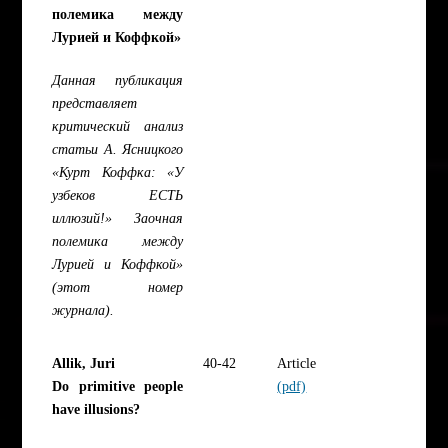
полемика между
Лурией и Коффкой»
Данная публикация
представляет
критический анализ
статьи А. Ясницкого
«Курт Коффка: «У
узбеков ЕСТЬ
иллюзий!» Заочная
полемика между
Лурией и Коффкой»
(этот номер
журнала).
Allik, Juri
40-42
Article
Do primitive people
(pdf)
have illusions?