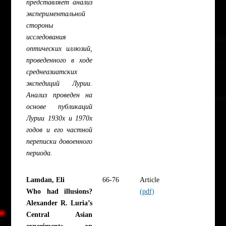
представляет анализ
экспериментальной
стороны
исследования
оптических иллюзий,
проведенного в ходе
среднеазиатских
экспедиций Лурии.
Анализ проведен на
основе публикаций
Лурии 1930х и 1970х
годов и его частной
переписки довоенного
периода.
Lamdan, Eli
66-76
Article
Who had illusions?
(pdf)
Alexander R. Luria’s
Central Asian
experiments on