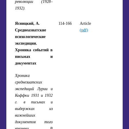
революции (1928–
1932).
Ясницкий, А.
114-166
Article
Среднеазиатские
(pdf)
психологические
экспедиции.
Хроника событий в
письмах и
документах
Хроника
среднезиатских
экспедиций Лурии и
Коффки 1931 и 1932
г. в письмах и
выдержках из
важнейших
документов того
времени. В