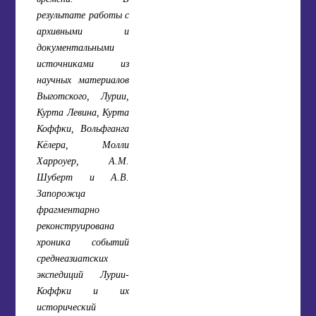
результате работы с
архивными и
документальными
источниками из
научных материалов
Выготского, Лурии,
Курта Левина, Курта
Коффки, Вольфганга
Кёлера, Молли
Харроуер, А.М.
Шуберт и А.В.
Запорожца
фрагментарно
реконструирована
хроника событий
среднеазиатских
экспедиций Лурии-
Коффки и их
исторический