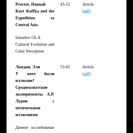
Proctor, Hannah
43-52
Article
Kurt Koffka and the
(pdf)
Expedition to
Central Asia
Izmailov Ch.A.
Cultural Evolution and
Color Perception
Ламдан, Эли
53-65
Article
У кого были
(pdf)
иллюзии?
Среднеазиатские
эксперименты А.Р.
Лурии с
оптическими
иллюзиями
Данное исследование