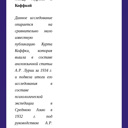
Коффкой
Данное исследование
опирается на
сравнительно мало
известную
публикацию Курта
Коффки, которая
вышла в составе
англоязычной статьи
А.Р. Лурии за 1934 г.
и подвела итоги его
исследования в
составе
психологической
экспедиции в
Среднюю Азию в
1932 г. под
руководством А.Р.