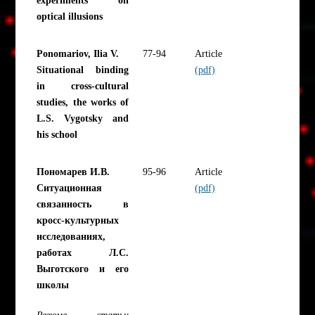
optical illusions
Ponomariov, Ilia V.
77-94
Article
Situational binding
(pdf)
in cross-cultural
studies, the works of
L.S. Vygotsky and
his school
Пономарев И.В.
95-96
Article
Ситуационная
(pdf)
связанность в
кросс-культурных
исследованиях,
работах Л.С.
Выготского и его
школы
Резюме статьи