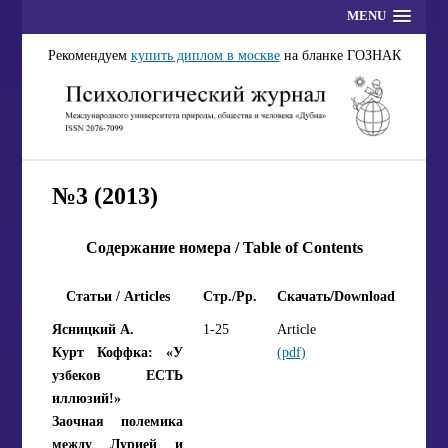
MENU
Рекомендуем
купить диплом в москве
на бланке ГОЗНАК
№3 (2013)
Содержание номера / Table of Contents
Статьи / Articles
Стр./Pp.
Скачать/Download
Ясницкий А.
1-25
Article
Курт Коффка: «У
(pdf)
узбеков ЕСТЬ
иллюзий!»
Заочная полемика
между Лурией и