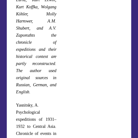
Kurt Koffka, Wolgang
Köhler, Molly
Harrower, A.M.
Shubert, and A.V.
Zaporozhts the
chronicle of
expeditions and their
historical context are
partly reconstructed.
The author used
original sources in
Russian, German, and
English.
Yasnitsky, A.
Psychological
expeditions of 1931–
1932 to Central Asia.
Chronicle of events in