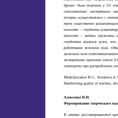
других» были получены у 111 у
сопоставление «экспертных» оц
почерка осуществлялись с учето
трем существенно различающимс
качество – студенты-гуманитар
качество – медики (мужчины и
студентов оказался хуже, чем 
работников женского пола. Одн
мужского пола естественнонаучно
экспертными оценками (около 0,
самооценки при распределении уч
Meshcheryakov B.G., Averkieva A.A
Handwriting quality of teachers, doc
Алексеева Н.И.
Формирование творческого мы
В статье рассматриваются арт