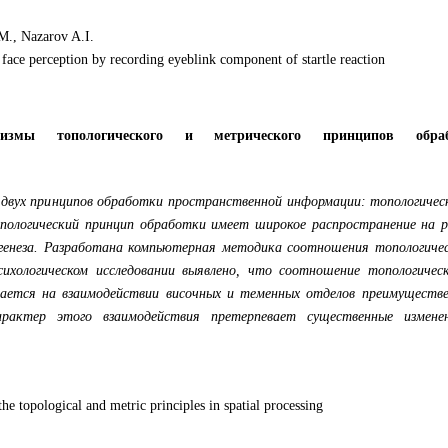
M., Nazarov A.I.
 face perception by recording eyeblink component of startle reaction
анизмы топологического и метрического принципов обра
двух принципов обработки пространственной информации: топологическ
опологический принцип обработки имеет широкое распространение на р
огенеза. Разработана компьютерная методика соотношения топологичес
сихологическом исследовании выявлено, что соотношение топологическ
вается на взаимодействии височных и теменных отделов преимуществе
арактер этого взаимодействия претерпевает существенные измене
e topological and metric principles in spatial processing