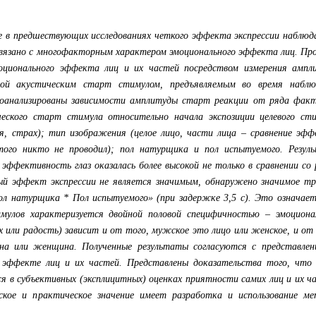
е в предшествующих исследованиях четкого эффекта экспрессии наблюд
 связано с многофакторным характером эмоционального эффекта лиц. Пр
оционального эффекта лиц и их частей посредством измерения ампл
мой акустическим старт стимулом, предъявляемым во время наблю
роанализированы зависимости амплитуды старт реакции от ряда факт
еского старт стимула относительно начала экспозиции целевого сти
ая, страх); тип изображения (целое лицо, части лица – сравнение эф
того никто не проводил); пол натурщика и пол испытуемого. Резул
эффективность глаз оказалась более высокой не только в сравнении со
ный эффект экспрессии не является значимым, обнаружено значимое тр
ол натурщика * Пол испытуемого» (при задержке 3,5 с). Это означает
мулов характеризуется двойной половой специфичностью – эмоциона
 или радость) зависит и от того, мужское это лицо или женское, и от
а или женщина. Полученные результаты согласуются с представлен
 эффекте лиц и их частей. Представлены доказательства того, что
в субъективных (эксплицитных) оценках приятности самих лиц и их ча
ское и практическое значение имеет разработка и использование ме