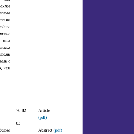
также
ества
ков по
еднее
изкое
 всех
нских
нтами
вали с
ю, чем
76-82
Article
(pdf)
83
дство
Abstract
(pdf)