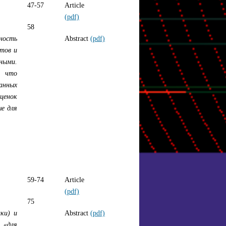
47-57
Article
(pdf)
58
ность
Abstract
(pdf)
нтов и
ными.
, что
анных
оценок
е для
59-74
Article
(pdf)
75
ки) и
Abstract
(pdf)
 «для