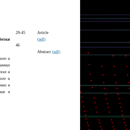
29-45
Article
ботки
(pdf)
46
Abstract
(pdf)
ого и
анних
ких и
ого и
нно в
ния в