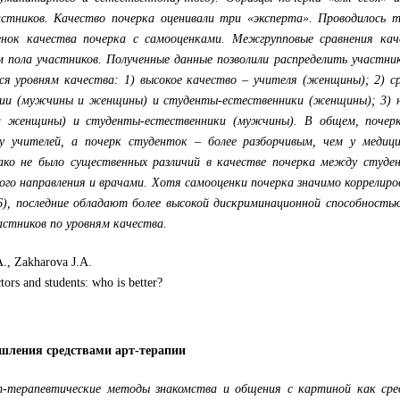
частников. Качество почерка оценивали три «эксперта». Проводилось 
енок качества почерка с самооценками. Межгрупповые сравнения кач
м пола участников. Полученные данные позволили распределить участни
я уровням качества: 1) высокое качество – учителя (женщины); 2) ср
ии (мужчины и женщины) и студенты-естественники (женщины); 3) н
 женщины) и студенты-естественники (мужчины). В общем, почерк
у учителей, а почерк студенток – более разборчивым, чем у медици
ако не было существенных различий в качестве почерка между студе
го направления и врачами. Хотя самооценки почерка значимо коррелиро
6), последние обладают более высокой дискриминационной способность
астников по уровням качества.
., Zakharova J.A.
tors and students: who is better?
шления средствами арт-терапии
-терапевтические методы знакомства и общения с картиной как сре