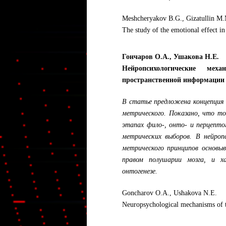
Meshcheryakov B.G., Gizatullin M.
The study of the emotional effect in
Гончаров О.А., Ушакова Н.Е.
Нейропсихологические мех
пространственной информации
В статье предложена концепция 
метрического. Показано, что т
этапах фило-, онто- и перцепт
метрических выборов. В нейроп
метрического принципов основы
правом полушарии мозга, и х
онтогенезе.
Goncharov O.A., Ushakova N.E.
Neuropsychological mechanisms of th