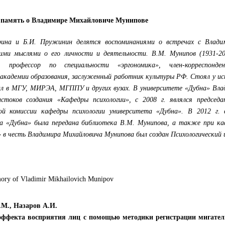
в память о Владимире Михайловиче Мунипове
ина и Б.И. Пружинин делятся воспоминаниями о встречах с Влади
ми мыслями о его личности и деятельности. В.М. Мунипов (1931-20
к, профессор по специальности «эргономика», член-корреспонд
 академии образования, заслуженный работник культуры РФ. Стоял у и
вал в МГУ, МИРЭА, МГППУ и других вузах. В университете «Дубна» Вла
токов создания «Кафедры психологии», с 2008 г. являлся председа
ой комиссии кафедры психологии университета «Дубна». В 2012 г. 
та «Дубна» была передана библиотека В.М. Мунипова, а также при ка
» в честь Владимира Михайловича Мунипова был создан Психологический
emory of Vladimir Mikhailovich Munipov
.М., Назаров А.И.
эффекта восприятия лиц с помощью методики регистрации мигател