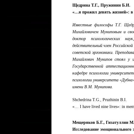
Щедрина Т.Г., Пружинин Б.И.
«…я прожил девять жизней»: 
Известные философы Т.Г. Щедр
Михайловичем Муниповым и свои
доктор психологических нау
действительный член Российской
советской эргономики. Препода
Михайлович Мунипов стоял у ис
Государственной аттестационн
кафедре психологии университе
психологии университета «Дубна
имени В.М. Мунипова.
Shchedrina T.G., Pruzhinin B.I.
«… I have lived nine lives»: in m
Мещеряков Б.Г., Гизатуллин М
Исследование эмоционального 