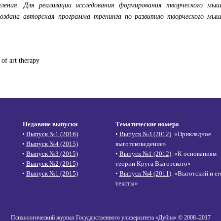
ления. Для реализации исследования формирования творческого мыш
оздана авторская программа тренинга по развитию творческого мыш
 of art therapy
Недавние выпуски
Тематические номера
•
Выпуск №1 (2016)
•
Выпуск №3 (2012)
. «Прикладное
•
Выпуск №4 (2015)
выготсковедение»
•
Выпуск №3 (2015)
•
Выпуск №1 (2012)
. «К основаниям
•
Выпуск №2 (2015)
теории Круга Выготского»
•
Выпуск №1 (2015)
•
Выпуск №4 (2011)
. «Выготский и ег
тексты»
Психологический журнал Государственного университета «Дубна» © 2008–2017