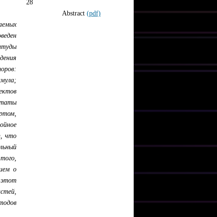
28
Abstract
(pdf)
аемых
оведен
итуды
дения
оров:
мула;
фектов
ьтаты
 ртом,
ойное
, что
льный
 того,
ием о
 этот
стей,
тодов