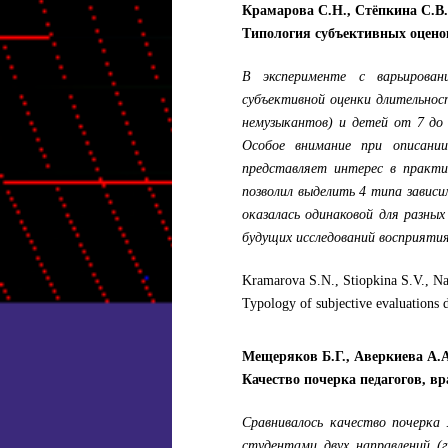
Крамарова С.Н., Стёпкина С.В.
Типология субъективных оцено
В эксперименте с варьирован
субъективной оценки длительнос
немузыкантов) и детей от 7 до 
Особое внимание при описании
представляет интерес в практи
позволил выделить 4 типа завис
оказалась одинаковой для разны
будущих исследований восприятия
Kramarova S.N., Stiopkina S.V., Na
Typology of subjective evaluations 
Мещеряков Б.Г., Аверкиева А.А
Качество почерка педагогов, вр
Сравнивалось качество почерка
студентами двух направлений (