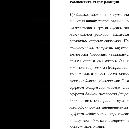
компонента старт реакции
Предполагается, что отсутстви
лиц на величину старт реакции,
эксперимент с целью оценки эм
мигательной реакции, вызывае
различных лицевых стимулов. П
длительность задержки акустич
экспрессия (радость, нейтральн
целого лица и его частей до э
показывают, что модуляционная 
но и с целым лицом. Хотя глав
взаимодействие «Экспрессия * П
эффект экспрессии лицевых сти
эффект данной экспрессии (страх
кто на него смотрит – мужчин
многофакторном эмоциональном
эффект неадекватно отражается 
в силу чего большое теоретиче
объективной оценки.