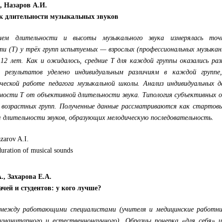
, Назаров А.И.
к длительности музыкальных звуков
ием длительности и высоты музыкального звука измерялась точ
ти (Т) у трёх групп испытуемых — взрослых (профессиональных музыка
12 лет. Как и ожидалось, средние Т для каждой группы оказались раз
 результатов уделено индивидуальным различиям в каждой группе
ческой работе педагога музыкальной школы. Анализ индивидуальных д
имости Т от объективной длительности звука. Типология субъективных 
х возрастных групп. Полученные данные рассматриваются как стартовы
 длительности звуков, образующих мелодическую последовательность.
zarov A.I.
duration of musical sounds
., Захарова Е.А.
ачей и студентов: у кого лучше?
 между работающими специалистами (учителя и медицинские работни
гуманитарного и естественнонаучного). Образцы почерка «для себя» и