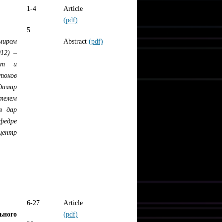
1-4
Article
(pdf)
5
миром
Abstract
(pdf)
12) –
ент и
стоков
димир
телем
в дар
федре
 центр
6-27
Article
ьного
(pdf)