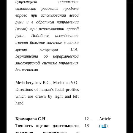
существует одинаковая
склонность рисовать профили
вправо при использовании левой
руки и в обратном направлении
(влево) при использовании правой
руки. Подобные исследования
имеют большое значение с точки
зрения концепции Н.А.
Бернштейна об иерархической
многоярусной системе управления
движениями.
Meshcheryakov B.G., Moshkina V.O.
Directions of human’s facial profiles
which are drawn by right and left
hand
Крамарова С.Н.
12–
Article
Точность оценки длительности
18
(pdf)
звучания консонансов и