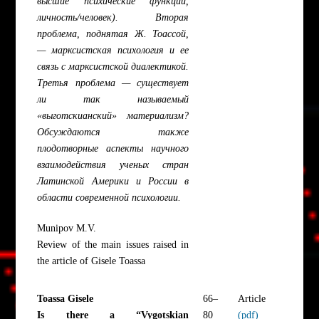
высшие психические функции,
личность/человек). Вторая
проблема, поднятая Ж. Тоассой,
— марксистская психология и ее
связь с марксистской диалектикой.
Третья проблема — существует
ли так называемый
«выготскианский» материализм?
Обсуждаются также
плодотворные аспекты научного
взаимодействия ученых стран
Латинской Америки и России в
области современной психологии.
Munipov M.V.
Review of the main issues raised in
the article of Gisele Toassa
Toassa Gisele
66–
Article
Is there a “Vygotskian
80
(pdf)