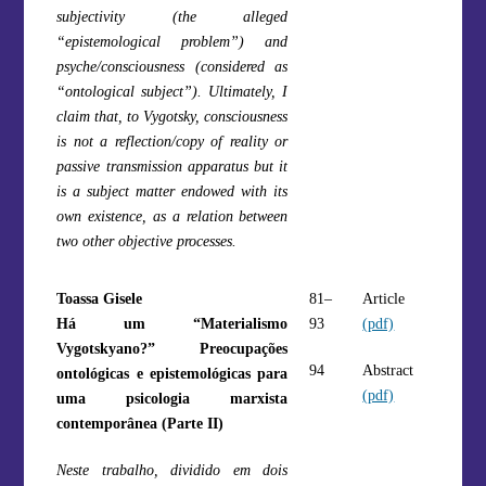
subjectivity (the alleged
“epistemological problem”) and
psyche/consciousness (considered as
“ontological subject”). Ultimately, I
claim that, to Vygotsky, consciousness
is not a reflection/copy of reality or
passive transmission apparatus but it
is a subject matter endowed with its
own existence, as a relation between
two other objective processes.
Toassa Gisele
81–
Article
Há um “Materialismo
93
(pdf)
Vygotskyano?” Preocupações
94
Abstract
ontológicas e epistemológicas para
(pdf)
uma psicologia marxista
contemporânea (Parte II)
Neste trabalho, dividido em dois