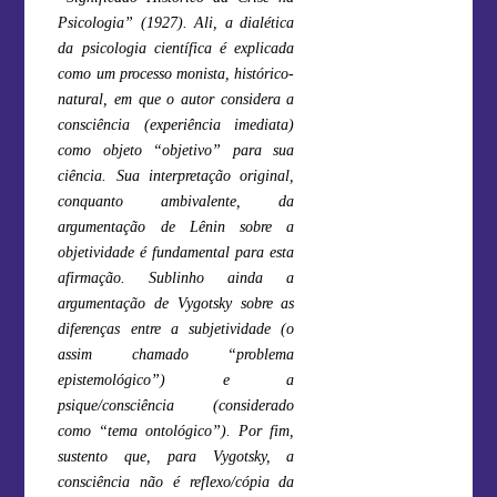
Psicologia” (1927). Ali, a dialética
da psicologia científica é explicada
como um processo monista, histórico-
natural, em que o autor considera a
consciência (experiência imediata)
como objeto “objetivo” para sua
ciência. Sua interpretação original,
conquanto ambivalente, da
argumentação de Lênin sobre a
objetividade é fundamental para esta
afirmação. Sublinho ainda a
argumentação de Vygotsky sobre as
diferenças entre a subjetividade (o
assim chamado “problema
epistemológico”) e a
psique/consciência (considerado
como “tema ontológico”). Por fim,
sustento que, para Vygotsky, a
consciência não é reflexo/cópia da