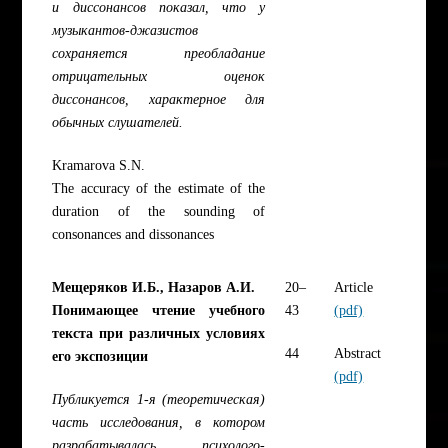
и диссонансов показал, что у
музыкантов-джазистов
сохраняется преобладание
отрицательных оценок
диссонансов, характерное для
обычных слушателей.
Kramarova S.N.
The accuracy of the estimate of the
duration of the sounding of
consonances and dissonances
Мещеряков И.Б., Назаров А.И.
20–
Article
Понимающее чтение учебного
43
(pdf)
текста при различных условиях
44
Abstract
его экспозиции
(pdf)
Публикуется 1-я (теоретическая)
часть исследования, в котором
разрабатывалась психолого-