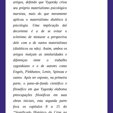
artigos, defendo que Vygotsky criou
seu próprio materialismo psicológico
marxista, mais do que meramente
aplicou o materialismo dialético à
psicologia. Uma implicação daí
decorrente é a de se evitar o
ecletismo de misturar a perspectiva
dele com a de outros materialistas
(dialéticos ou não). Assim, ambos os
artigos realçam as similaridades e
diferenças entre o trabalho
vygotskiano e o de autores como
Engels, Plekhanov, Lenin, Spinoza e
outros. Após ter exposto, na primeira
parte, o pano-de-fundo científico e
filosófico em que Vygotsky elaborou
preocupações filosóficas em suas
obras iniciais, esta segunda parte
foca os capítulos 8 a 15 do
“Significado Histórico da Crise na