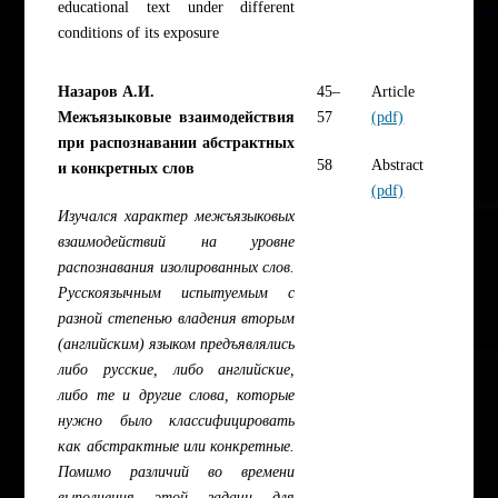
educational text under different
conditions of its exposure
Назаров А.И.
45–
Article
Межъязыковые взаимодействия
57
(pdf)
при распознавании абстрактных
58
Abstract
и конкретных слов
(pdf)
Изучался характер межъязыковых
взаимодействий на уровне
распознавания изолированных слов.
Русскоязычным испытуемым с
разной степенью владения вторым
(английским) языком предъявлялись
либо русские, либо английские,
либо те и другие слова, которые
нужно было классифицировать
как абстрактные или конкретные.
Помимо различий во времени
выполнения этой задачи для